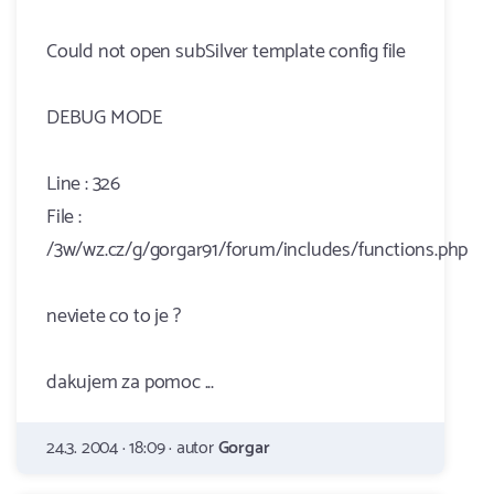
Could not open subSilver template config file
DEBUG MODE
Line : 326
File :
/3w/wz.cz/g/gorgar91/forum/includes/functions.php
neviete co to je ?
dakujem za pomoc ...
24.3. 2004 · 18:09 · autor
Gorgar