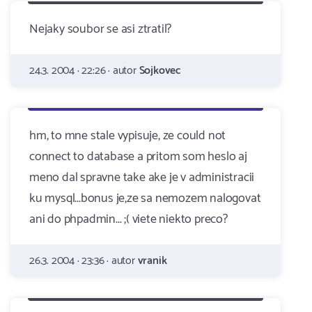
Nejaky soubor se asi ztratil?
24.3. 2004 · 22:26 · autor
Sojkovec
hm, to mne stale vypisuje, ze could not
connect to database a pritom som heslo aj
meno dal spravne take ake je v administracii
ku mysql...bonus je,ze sa nemozem nalogovat
ani do phpadmin... ;( viete niekto preco?
26.3. 2004 · 23:36 · autor
vranik