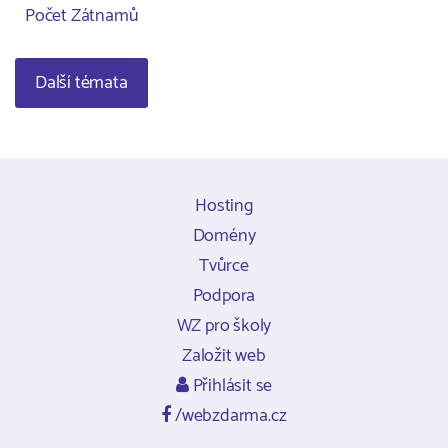
Počet Zátnamů
Další témata
Hosting
Domény
Tvůrce
Podpora
WZ pro školy
Založit web
Přihlásit se
/webzdarma.cz