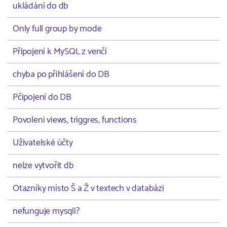
ukládání do db
Only full group by mode
Připojení k MySQL z venčí
chyba po přihlášení do DB
Pčipojení do DB
Povoleni views, triggres, functions
Uživatelské účty
nelze vytvořit db
Otazníky místo Š a Ž v textech v databázi
nefunguje mysqli?