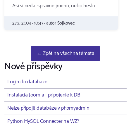
Asi si nedal spravne jmeno, nebo heslo
27.3. 2004 · 10:47 · autor
Sojkovec
← Zpět na všechna témata
Nové příspěvky
Login do databaze
Instalacia Joomla - pripojenie k DB
Nelze připojit databáze v phpmyadmin
Python MySQL Connecter na WZ?