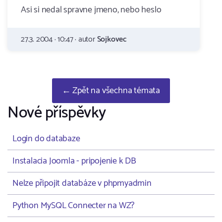
Asi si nedal spravne jmeno, nebo heslo
27.3. 2004 · 10:47 · autor
Sojkovec
← Zpět na všechna témata
Nové příspěvky
Login do databaze
Instalacia Joomla - pripojenie k DB
Nelze připojit databáze v phpmyadmin
Python MySQL Connecter na WZ?