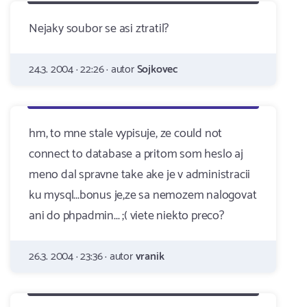
Nejaky soubor se asi ztratil?
24.3. 2004 · 22:26 · autor
Sojkovec
hm, to mne stale vypisuje, ze could not
connect to database a pritom som heslo aj
meno dal spravne take ake je v administracii
ku mysql...bonus je,ze sa nemozem nalogovat
ani do phpadmin... ;( viete niekto preco?
26.3. 2004 · 23:36 · autor
vranik