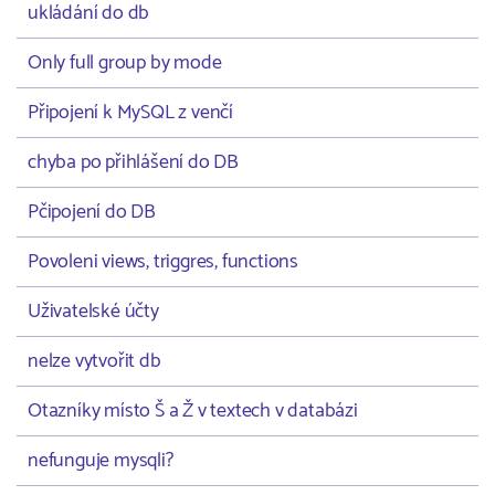
ukládání do db
Only full group by mode
Připojení k MySQL z venčí
chyba po přihlášení do DB
Pčipojení do DB
Povoleni views, triggres, functions
Uživatelské účty
nelze vytvořit db
Otazníky místo Š a Ž v textech v databázi
nefunguje mysqli?