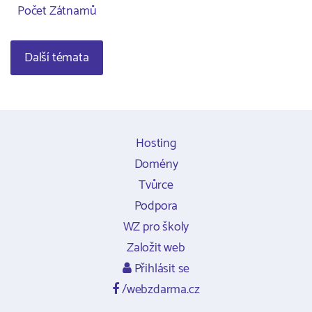
Počet Zátnamů
Další témata
Hosting
Domény
Tvůrce
Podpora
WZ pro školy
Založit web
Přihlásit se
/webzdarma.cz