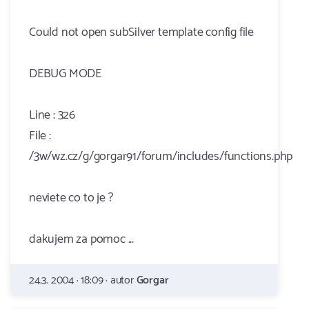
Could not open subSilver template config file
DEBUG MODE
Line : 326
File :
/3w/wz.cz/g/gorgar91/forum/includes/functions.php
neviete co to je ?
dakujem za pomoc ...
24.3. 2004 · 18:09 · autor
Gorgar