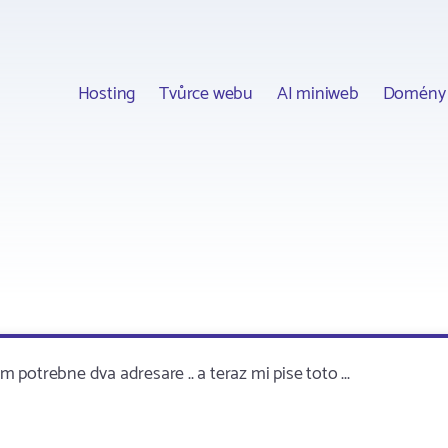
Hosting
Tvůrce webu
AI miniweb
Domény
m potrebne dva adresare .. a teraz mi pise toto ...