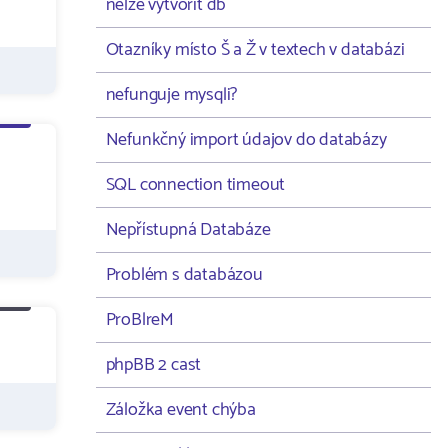
nelze vytvořit db
Otazníky místo Š a Ž v textech v databázi
nefunguje mysqli?
Nefunkčný import údajov do databázy
SQL connection timeout
Nepřístupná Databáze
Problém s databázou
ProBlreM
phpBB 2 cast
Záložka event chýba