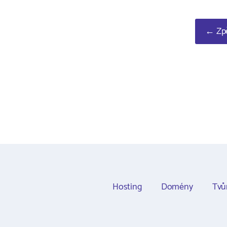
← Zpě
Hosting
Domény
Tvů