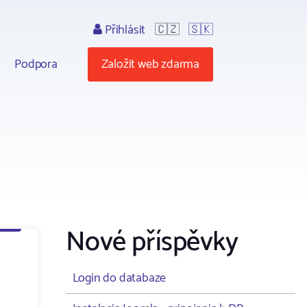
Přihlásit
🇨🇿
🇸🇰
Podpora
Založit web zdarma
Nové příspěvky
Login do databaze