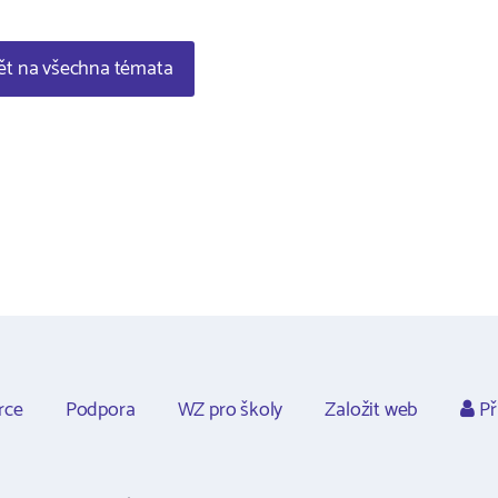
t na všechna témata
rce
Podpora
WZ pro školy
Založit web
Př