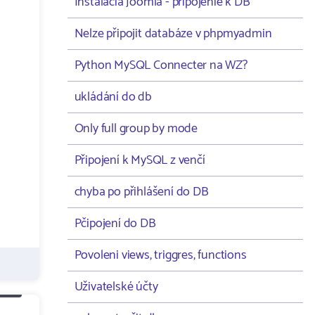
Instalacia Joomla - pripojenie k DB
Nelze připojit databáze v phpmyadmin
Python MySQL Connecter na WZ?
ukládání do db
Only full group by mode
Připojení k MySQL z venčí
chyba po přihlášení do DB
Pčipojení do DB
Povoleni views, triggres, functions
Uživatelské účty