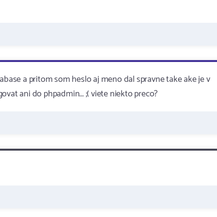
tabase a pritom som heslo aj meno dal spravne take ake je v
vat ani do phpadmin... ;( viete niekto preco?