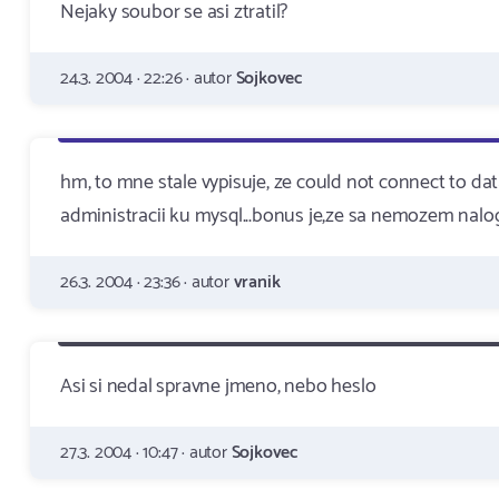
Nejaky soubor se asi ztratil?
24.3. 2004 · 22:26 · autor
Sojkovec
hm, to mne stale vypisuje, ze could not connect to da
administracii ku mysql...bonus je,ze sa nemozem nalogo
26.3. 2004 · 23:36 · autor
vranik
Asi si nedal spravne jmeno, nebo heslo
27.3. 2004 · 10:47 · autor
Sojkovec