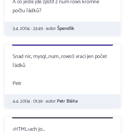
A co ještě jde zjistit z num rows kromně
počtu řádků?
3.4. 2004 · 23:49 · autor
Špendlík
Snad nic, mysql_num_rows() vrací jen počet
řádků
Petr
4.4. 2004 · 01:39 · autor
Petr Bláha
<HTML>ach jo...