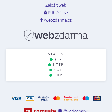
Založit web
Přihlásit se
/webzdarma.cz
STATUS
FTP
HTTP
SQL
PHP
Převod domény