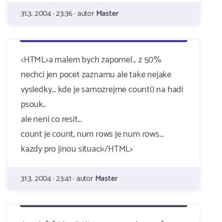
31.3. 2004 · 23:36 · autor
Master
<HTML>a malem bych zapomel... z 50%
nechci jen pocet zaznamu ale take nejake
vysledky... kde je samozrejme count() na hadi
psouk..
ale neni co resit...
count je count, num rows je num rows...
kazdy pro jinou situaci</HTML>
31.3. 2004 · 23:41 · autor
Master