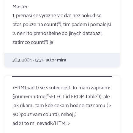
Master:
1. prenasi se vyrazne vic dat nez pokud se
ptas pouze na count(*), tim padem i pomalejsi
2. neni to prenositelne do jinych databazi,
zatimco count(*) je
30.3. 2004 · 13:31 · autor
mira
<HTML>ad 1) ve skutecnosti to mam zapisem:
$num=mnr(mq("SELECT id FROM table")); ale
jak rikam.. tam kde cekam hodne zaznamu ( >
50 )pouzivam count(), neboj ;)
ad 2) to mi nevadi</HTML>