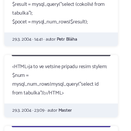
$result = mysql_query("select (cokoliv) from
tabulka");
$pocet = mysql_num_rows($result);
29.3. 2004 · 14:41 · autor
Petr Bláha
<HTML>ja to ve vetsine pripadu resim stylem:
$num =
mysql_num_rows(mysql_query("select id
from tabulka"));</HTML>
29.3. 2004 · 23:09 · autor
Master