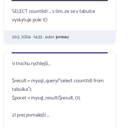
SELECT count(id) ... s tim, ze se v tabulce
vyskytuje pole ID
29.3. 2004 · 14:33 · autor
juneau
1) trochu rychlejší...
$result = mysql_query("select count(id) from
tabulka");
$pocet = mysql_result($result, 0);
2) prej pomalejší ...