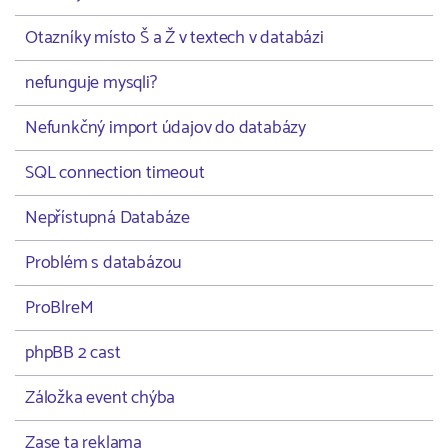
Otazníky místo Š a Ž v textech v databázi
nefunguje mysqli?
Nefunkčný import údajov do databázy
SQL connection timeout
Nepřístupná Databáze
Problém s databázou
ProBlreM
phpBB 2 cast
Záložka event chýba
Zase ta reklama