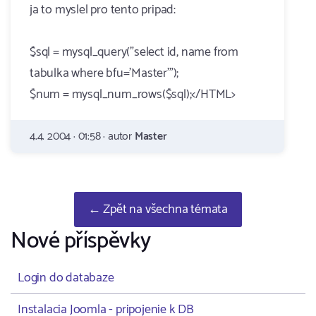
ja to myslel pro tento pripad:
$sql = mysql_query("select id, name from
tabulka where bfu='Master'");
$num = mysql_num_rows($sql);</HTML>
4.4. 2004 · 01:58 · autor
Master
← Zpět na všechna témata
Nové příspěvky
Login do databaze
Instalacia Joomla - pripojenie k DB