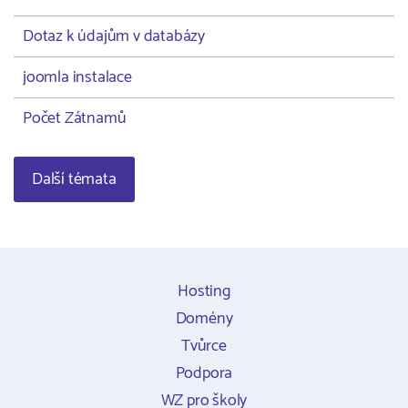
Dotaz k údajům v databázy
joomla instalace
Počet Zátnamů
Další témata
Hosting
Domény
Tvůrce
Podpora
WZ pro školy