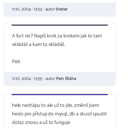
11.10. 2004 · 13:53 · autor
theter
A furt nic? Napiš krok za krokem jak to tam
vkládáš a kam to vkládáš.
Petr
11.10. 2004 · 13:55 · autor
Petr Bláha
hele nechápu to ale už to jde, změnil jsem
heslo pro přístup do mysql_db a zkusil spustit
dotaz znovu a už to funguje