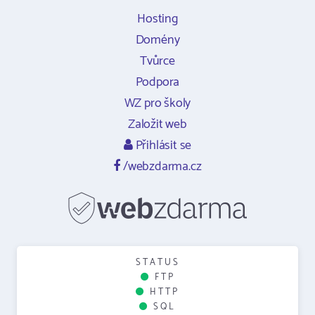
Hosting
Domény
Tvůrce
Podpora
WZ pro školy
Založit web
Přihlásit se
/webzdarma.cz
STATUS
FTP
HTTP
SQL