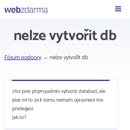
Webzdarma
nelze vytvořit db
Fórum podpory
→ nelze vytvořit db
chci pres phpmyadmin vytvoriz databazi, ale
pise mi to ze k tomu nemam opravneni (no
privileges)
jak to?