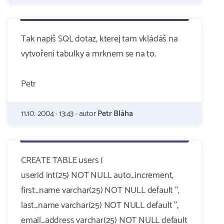
Tak napiš SQL dotaz, kterej tam vkládáš na
vytvoření tabulky a mrknem se na to.
Petr
11.10. 2004 · 13:43 · autor
Petr Bláha
CREATE TABLE users (
userid int(25) NOT NULL auto_increment,
first_name varchar(25) NOT NULL default '',
last_name varchar(25) NOT NULL default '',
email_address varchar(25) NOT NULL default