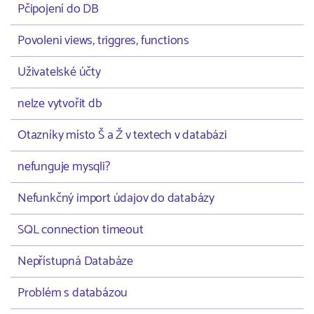
Pčipojení do DB
Povoleni views, triggres, functions
Uživatelské účty
nelze vytvořit db
Otazníky místo Š a Ž v textech v databázi
nefunguje mysqli?
Nefunkčný import údajov do databázy
SQL connection timeout
Nepřístupná Databáze
Problém s databázou