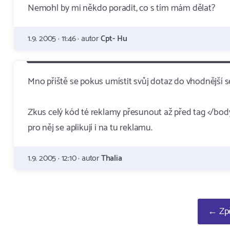
Nemohl by mi někdo poradit, co s tím mám dělat?
1.9. 2005 · 11:46 · autor
Cpt- Hu
Mno příště se pokus umístit svůj dotaz do vhodnější se
Zkus celý kód té reklamy přesunout až před tag </body
pro něj se aplikují i na tu reklamu.
1.9. 2005 · 12:10 · autor
Thalia
← Zpě