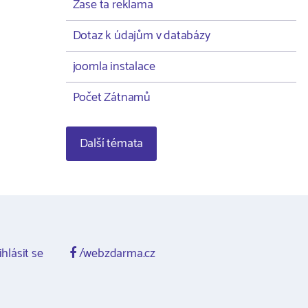
Zase ta reklama
Dotaz k údajům v databázy
joomla instalace
Počet Zátnamů
Další témata
ihlásit se
/webzdarma.cz