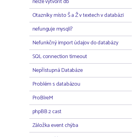
nelze vytvořit db
Otazníky místo Š a Ž v textech v databázi
nefunguje mysqli?
Nefunkčný import údajov do databázy
SQL connection timeout
Nepřístupná Databáze
Problém s databázou
ProBlreM
phpBB 2 cast
Záložka event chýba