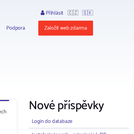
Přihlásit
🇨🇿
🇸🇰
Podpora
Založit web zdarma
Nové příspěvky
ech
Login do databaze