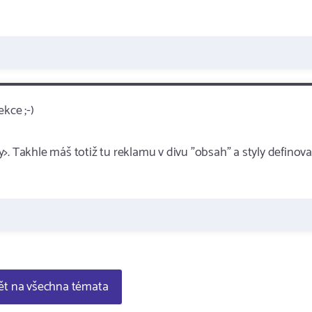
kce ;-)
>. Takhle máš totiž tu reklamu v divu "obsah" a styly definov
t na všechna témata