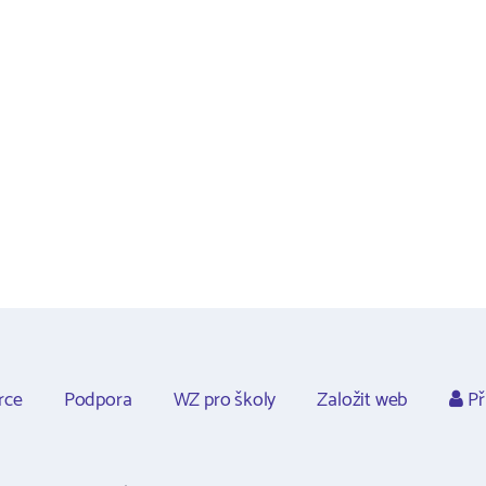
rce
Podpora
WZ pro školy
Založit web
Př