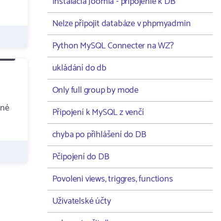
Instalacia Joomla - pripojenie k DB
Nelze připojit databáze v phpmyadmin
Python MySQL Connecter na WZ?
ukládání do db
Only full group by mode
ané
Připojení k MySQL z venčí
chyba po přihlášení do DB
Pčipojení do DB
Povoleni views, triggres, functions
Uživatelské účty