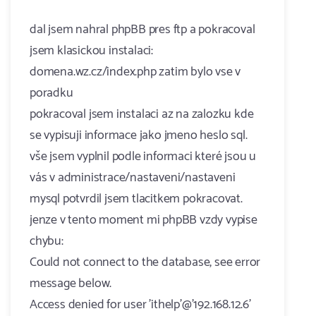
dal jsem nahral phpBB pres ftp a pokracoval
jsem klasickou instalaci:
domena.wz.cz/index.php zatim bylo vse v
poradku
pokracoval jsem instalaci az na zalozku kde
se vypisuji informace jako jmeno heslo sql.
vše jsem vyplnil podle informaci které jsou u
vás v administrace/nastaveni/nastaveni
mysql potvrdil jsem tlacitkem pokracovat.
jenze v tento moment mi phpBB vzdy vypise
chybu:
Could not connect to the database, see error
message below.
Access denied for user 'ithelp'@'192.168.12.6'