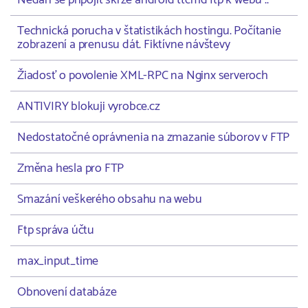
Nedaří se připojit skrze android ttcmd ftp k webu ..
Technická porucha v štatistikách hostingu. Počítanie
zobrazení a prenusu dát. Fiktívne návštevy
Žiadosť o povolenie XML-RPC na Nginx serveroch
ANTIVIRY blokuji vyrobce.cz
Nedostatočné oprávnenia na zmazanie súborov v FTP
Změna hesla pro FTP
Smazání veškerého obsahu na webu
Ftp správa účtu
max_input_time
Obnovení databáze