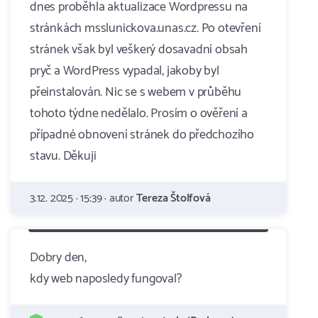
dnes proběhla aktualizace Wordpressu na
stránkách msslunickova.unas.cz. Po otevření
stránek však byl veškerý dosavadní obsah
pryč a WordPress vypadal, jakoby byl
přeinstalován. Nic se s webem v průběhu
tohoto týdne nedělalo. Prosím o ověření a
případné obnovení stránek do předchozího
stavu. Děkuji
3.12. 2025 · 15:39 · autor
Tereza Štolfová
Dobry den,
kdy web naposledy fungoval?