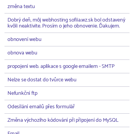
změna textu
Dobrý deň, môj webhosting sofiia.wz.sk bol odstavený
kvôli neaktivite. Prosím o jeho obnovenie. Ďakujem.
obnovení webu
obnova webu
propojení web. aplikace s google emailem - SMTP
Nelze se dostat do tvůrce webu
Nefunkční ftp
Odesílání emailů přes formulář
Změna výchozího kódování při připojení do MySQL
Email