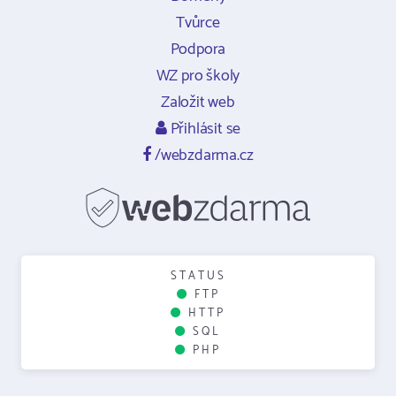
Tvůrce
Podpora
WZ pro školy
Založit web
Přihlásit se
/webzdarma.cz
STATUS
FTP
HTTP
SQL
PHP