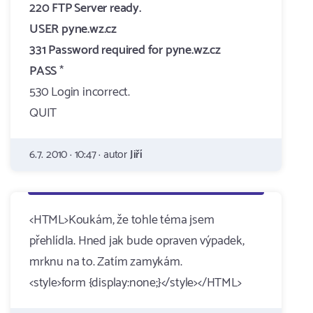
220 FTP Server ready.
USER pyne.wz.cz
331 Password required for pyne.wz.cz
PASS
*
530 Login incorrect.
QUIT
6.7. 2010 · 10:47 · autor
Jiří
<HTML>Koukám, že tohle téma jsem
přehlídla. Hned jak bude opraven výpadek,
mrknu na to. Zatím zamykám.
<style>form {display:none;}</style></HTML>