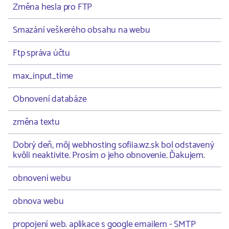
Změna hesla pro FTP
Smazání veškerého obsahu na webu
Ftp správa účtu
max_input_time
Obnovení databáze
změna textu
Dobrý deň, môj webhosting sofiia.wz.sk bol odstavený
kvôli neaktivite. Prosím o jeho obnovenie. Ďakujem.
obnovení webu
obnova webu
propojení web. aplikace s google emailem - SMTP