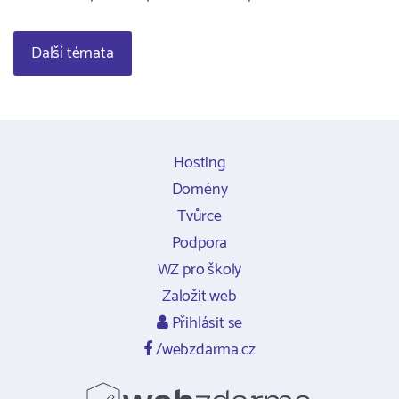
Další témata
Hosting
Domény
Tvůrce
Podpora
WZ pro školy
Založit web
Přihlásit se
/webzdarma.cz