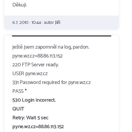
Děkuji.
6.7. 2010 · 10:44 · autor
Jiří
ještě jsem zapomněl na log, pardon.
pyne.wz.cz=88.86.113.152
220 FTP Server ready.
USER pyne.wz.cz
331 Password required for pyne.wz.cz
PASS
*
530 Login incorrect.
QUIT
Retry: Wait 5 sec
pyne.wz.cz=88.86.113.152