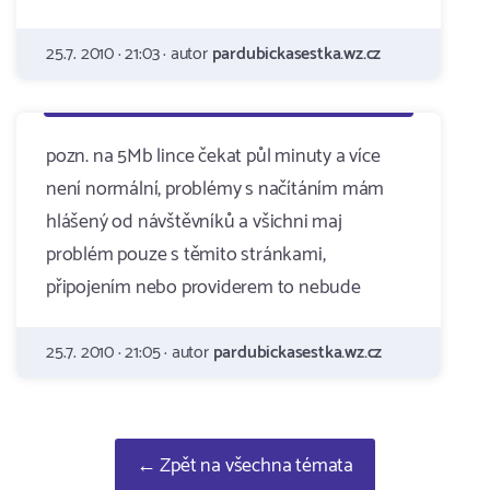
25.7. 2010 · 21:03 · autor
pardubickasestka.wz.cz
pozn. na 5Mb lince čekat půl minuty a více
není normální, problémy s načítáním mám
hlášený od návštěvníků a všichni maj
problém pouze s těmito stránkami,
připojením nebo providerem to nebude
25.7. 2010 · 21:05 · autor
pardubickasestka.wz.cz
← Zpět na všechna témata