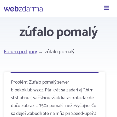
Webzdarma
zúfalo pomalý
Fórum podpory
→ zúfalo pomalý
Problém: Zúfalo pomalý server
bioekoklub.wz.cz. Pár krát sa zadarí aj *.html
si stiahnuť, väčšinou však katastrofa dakde
dačo zobraziť. 750x pomalší než zvyčajne. Čo
sa deje? Zabudli Ste na mňa pri Speed-upe? :)