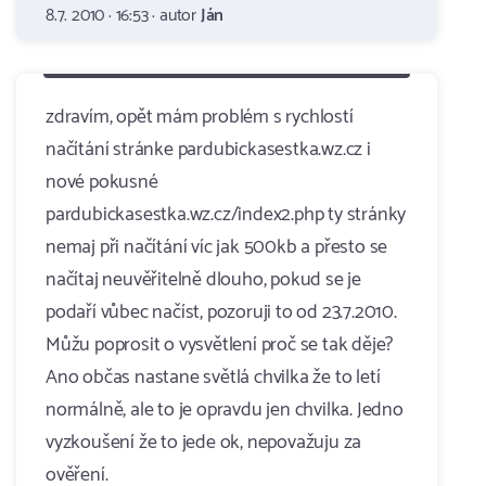
8.7. 2010 · 16:53 · autor
Ján
zdravím, opět mám problém s rychlostí
načítání stránke pardubickasestka.wz.cz i
nové pokusné
pardubickasestka.wz.cz/index2.php ty stránky
nemaj při načítání víc jak 500kb a přesto se
načítaj neuvěřitelně dlouho, pokud se je
podaří vůbec načíst, pozoruji to od 23.7.2010.
Můžu poprosit o vysvětlení proč se tak děje?
Ano občas nastane světlá chvilka že to letí
normálně, ale to je opravdu jen chvilka. Jedno
vyzkoušení že to jede ok, nepovažuju za
ověření.