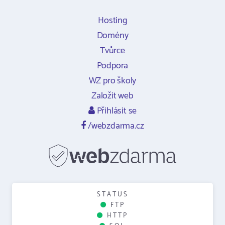
Hosting
Domény
Tvůrce
Podpora
WZ pro školy
Založit web
Přihlásit se
/webzdarma.cz
STATUS
FTP
HTTP