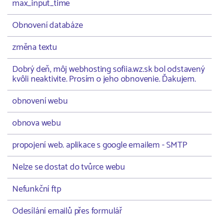
max_input_time
Obnovení databáze
změna textu
Dobrý deň, môj webhosting sofiia.wz.sk bol odstavený
kvôli neaktivite. Prosím o jeho obnovenie. Ďakujem.
obnovení webu
obnova webu
propojení web. aplikace s google emailem - SMTP
Nelze se dostat do tvůrce webu
Nefunkční ftp
Odesílání emailů přes formulář