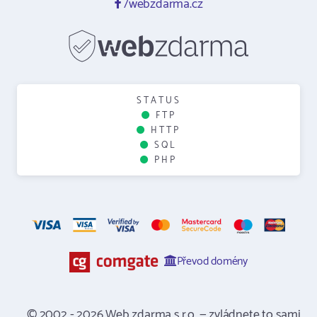
/webzdarma.cz
STATUS
FTP
HTTP
SQL
PHP
Převod domény
© 2002 - 2026 Web zdarma s.r.o. — zvládnete to sami