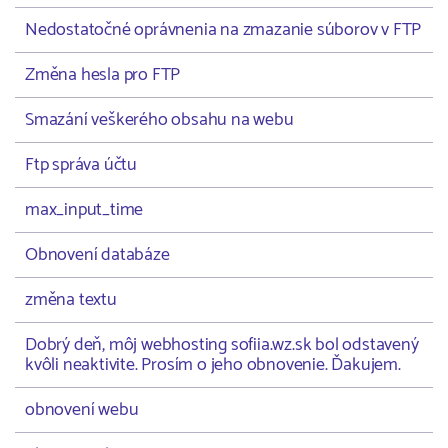
Nedostatočné oprávnenia na zmazanie súborov v FTP
Změna hesla pro FTP
Smazání veškerého obsahu na webu
Ftp správa účtu
max_input_time
Obnovení databáze
změna textu
Dobrý deň, môj webhosting sofiia.wz.sk bol odstavený
kvôli neaktivite. Prosím o jeho obnovenie. Ďakujem.
obnovení webu