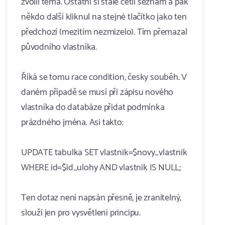
zvolil téma. Ostatní si stále četli seznam a pak
někdo další kliknul na stejné tlačítko jako ten
předchozí (mezitím nezmizelo). Tím přemazal
původního vlastníka.
Říká se tomu race condition, česky souběh. V
daném případě se musí při zápisu nového
vlastníka do databáze přidat podmínka
prázdného jména. Asi takto:
UPDATE tabulka SET vlastnik=$novy_vlastnik
WHERE id=$id_ulohy AND vlastnik IS NULL;
Ten dotaz není napsán přesně, je zranitelný,
slouží jen pro vysvětlení principu.