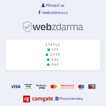
Přihlásit se
/webzdarma.cz
STATUS
FTP
HTTP
SQL
PHP
Převod domény