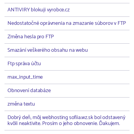
ANTIVIRY blokuji vyrobce.cz
Nedostatočné oprávnenia na zmazanie súborov v FTP
Změna hesla pro FTP
Smazání veškerého obsahu na webu
Ftp správa účtu
max_input_time
Obnovení databáze
změna textu
Dobrý deň, môj webhosting sofiia.wz.sk bol odstavený
kvôli neaktivite. Prosím o jeho obnovenie. Ďakujem.