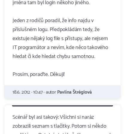
jména tam byl login někoho jiného.
Jeden z rodičů poradil, že info najdu v
příslušném logu. Předpokládám tedy, že
existuje nějaký log file s přístupy, ale nejsem
IT programátor a nevím, kde něco takového
hledat či kde hledat chybu samotnou.
Prosím, poraďte. Děkuji!
18.6. 2012 · 10:47 · autor
Pavlína Štréglová
Scénář byl asi takový: Všichni si naráz
zobrazili seznam s tlačítky. Potom si někdo