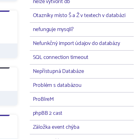
nelze vytvořit db
Otazníky místo Š a Ž v textech v databázi
nefunguje mysqli?
Nefunkčný import údajov do databázy
SQL connection timeout
Nepřístupná Databáze
Problém s databázou
ProBlreM
phpBB 2 cast
Záložka event chýba