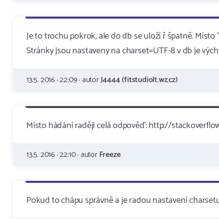
Je to trochu pokrok, ale do db se uloží ř špatně. Místo "
Stránky jsou nastaveny na charset=UTF-8 v db je vých
13.5. 2016 · 22:09 · autor
J4444 (fitstudiolt.wz.cz)
Místo hádání raději celá odpověď: http://stackoverf
13.5. 2016 · 22:10 · autor
Freeze
Pokud to chápu správně a je radou nastavení charsetu