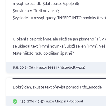
mysql_select_db($database, $spojeni);
$novinka = "Třetí novinka";
$vysledek = mysql_query("INSERT INTO novinky (text) V
Uložení sice proběhne, ale uloží se jen písmeno "T".
se ukládal text "První novinka", uloží se jen "Prvn". Ve
Máte někdo radu co dělám špatně?
13.5. 2016 · 06:41 · autor
J4444 (fitstudiolt.wz.cz)
Dobrý den, zkuste text převést pomocí utf8_encode
13.5. 2016 · 15:47 · autor
Chopin (Podpora)