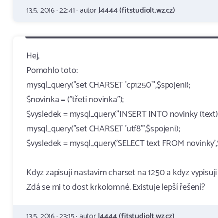
13.5. 2016 · 22:41 · autor
J4444 (fitstudiolt.wz.cz)
Hej,
Pomohlo toto:
mysql_query("set CHARSET 'cp1250'",$spojeni);
$novinka = ("třetí novinka");
$vysledek = mysql_query("INSERT INTO novinky (text) 
mysql_query("set CHARSET 'utf8'",$spojeni);
$vysledek = mysql_query('SELECT text FROM novinky',$
Kdyz zapisuji nastavím charset na 1250 a kdyz vypisuji 
Zdá se mi to dost krkolomné. Existuje lepší řešení?
13.5. 2016 · 23:15 · autor
J4444 (fitstudiolt.wz.cz)