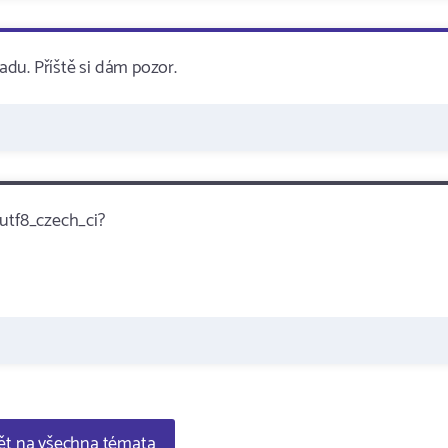
radu. Příště si dám pozor.
 utf8_czech_ci?
t na všechna témata