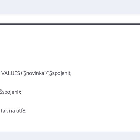
VALUES ('$novinka')",$spojeni);
spojeni);
tak na utf8.