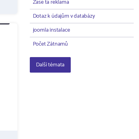
Zase ta reklama
Dotaz k údajům v databázy
joomla instalace
Počet Zátnamů
Další témata