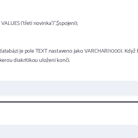
ALUES ('třetí novinka')",$spojeni);
 V databázi je pole TEXT nastaveno jako VARCHAR(1000). Když 
škerou diakritikou uložení končí.