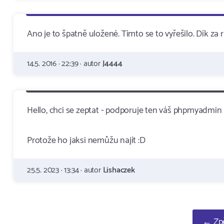
Ano je to špatně uložené. Tímto se to vyřešilo. Dík za 
14.5. 2016 · 22:39 · autor
J4444
Hello, chci se zeptat - podporuje ten váš phpmyadmin
Protože ho jaksi nemůžu najít :D
25.5. 2023 · 13:34 · autor
Lishaczek
← Zpě