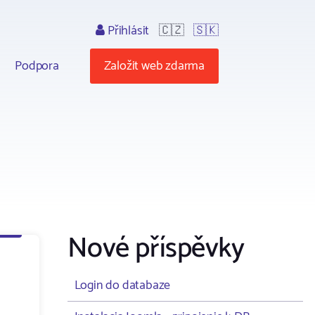
Přihlásit
🇨🇿
🇸🇰
Podpora
Založit web zdarma
Nové příspěvky
Login do databaze