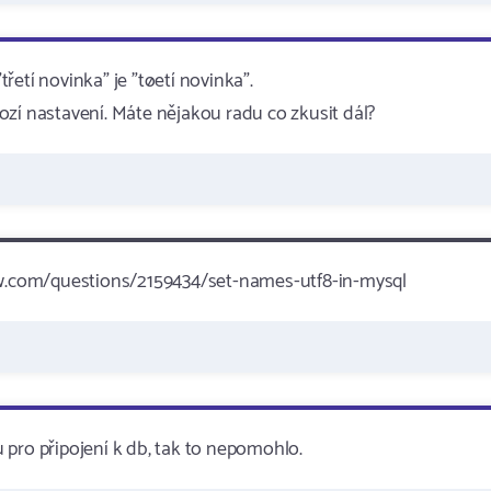
třetí novinka" je "tøetí novinka".
ozí nastavení. Máte nějakou radu co zkusit dál?
low.com/questions/2159434/set-names-utf8-in-mysql
 pro připojení k db, tak to nepomohlo.