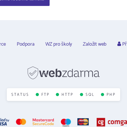
rce
Podpora
WZ pro školy
Založit web
Př
STATUS
FTP
HTTP
SQL
PHP