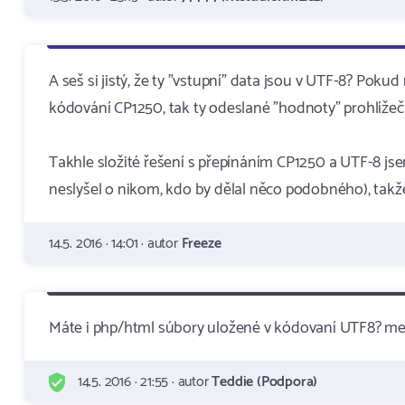
A seš si jistý, že ty "vstupní" data jsou v UTF-8? Pokud
kódování CP1250, tak ty odeslané "hodnoty" prohlížeč
Takhle složité řešení s přepínáním CP1250 a UTF-8 jse
neslyšel o nikom, kdo by dělal něco podobného), takž
14.5. 2016 · 14:01 · autor
Freeze
Máte i php/html súbory uložené v kódovaní UTF8? me
14.5. 2016 · 21:55 · autor
Teddie (Podpora)