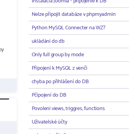
Instalacia Joomla - pripojenie k DB
Nelze připojit databáze v phpmyadmin
Python MySQL Connecter na WZ?
ukládání do db
by
Only full group by mode
Připojení k MySQL z venčí
chyba po přihlášení do DB
Pčipojení do DB
Povoleni views, triggres, functions
Uživatelské účty