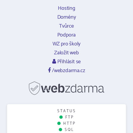
Hosting
Domény
Tvůrce
Podpora
WZ pro školy
Založit web
Přihlásit se
/webzdarma.cz
STATUS
FTP
HTTP
SQL