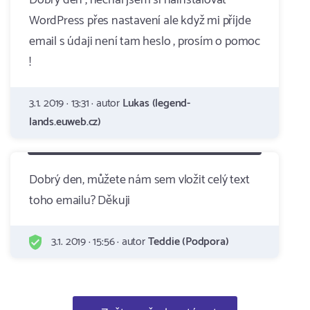
Dobrý den , nechal jsem si nainstalovat
WordPress přes nastavení ale když mi příjde
email s údaji není tam heslo , prosím o pomoc
!
3.1. 2019 · 13:31 · autor
Lukas (legend-
lands.euweb.cz)
Dobrý den, můžete nám sem vložit celý text
toho emailu? Děkuji
3.1. 2019 · 15:56 · autor
Teddie (Podpora)