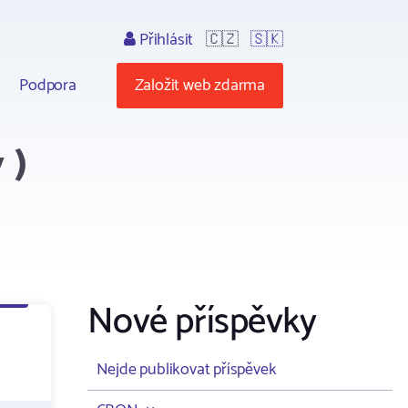
Přihlásit
🇨🇿
🇸🇰
Podpora
Založit web zdarma
 )
Nové příspěvky
Nejde publikovat příspěvek