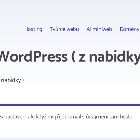
Hosting
Tvůrce webu
AI miniweb
Domény
WordPress ( z nabídky
 nabídky )
 nastavení ale když mi příjde email s údaji není tam heslo ,