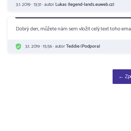
3.1. 2019 · 13:31 · autor
Lukas (legend-lands.euweb.cz)
Dobrý den, můžete nám sem vložit celý text toho emai
3.1. 2019 · 15:56 · autor
Teddie (Podpora)
← Zpě