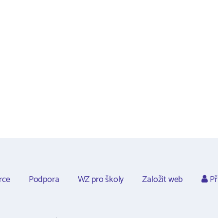
rce
Podpora
WZ pro školy
Založit web
Př