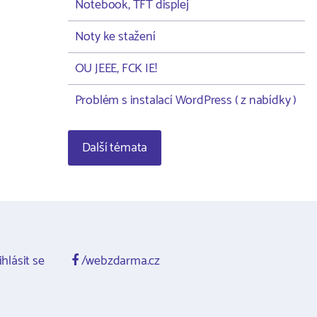
Notebook, TFT displej
Noty ke stažení
OU JEEE, FCK IE!
Problém s instalací WordPress ( z nabídky )
Další témata
ihlásit se
/webzdarma.cz