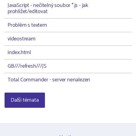
JavaScript - nečitelný soubor *.js - jak
prohlížet/editovat
Problém s textem
videostream
index.html
GB///refresh///JS
Total Commander - server nenalezen
Další témata