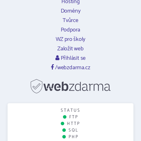
Hosting
Domény
Tvůrce
Podpora
WZ pro školy
Založit web
Přihlásit se
/webzdarma.cz
STATUS
FTP
HTTP
SQL
PHP