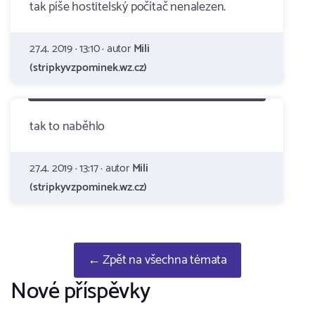
tak píše hostitelský počítač nenalezen.
27.4. 2019 · 13:10 · autor
Mili
(stripkyvzpominek.wz.cz)
tak to naběhlo
27.4. 2019 · 13:17 · autor
Mili
(stripkyvzpominek.wz.cz)
← Zpět na všechna témata
Nové příspěvky