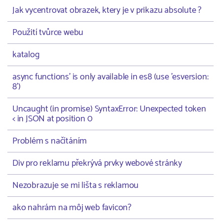
Jak vycentrovat obrazek, ktery je v prikazu absolute ?
Použití tvůrce webu
katalog
async functions' is only available in es8 (use 'esversion:
8')
Uncaught (in promise) SyntaxError: Unexpected token
< in JSON at position 0
Problém s načítáním
Div pro reklamu překrývá prvky webové stránky
Nezobrazuje se mi lišta s reklamou
ako nahrám na môj web favicon?