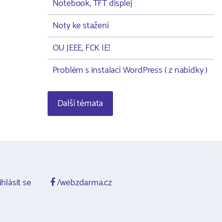
Notebook, TFT displej
Noty ke stažení
OU JEEE, FCK IE!
Problém s instalací WordPress ( z nabídky )
Další témata
ihlásit se
/webzdarma.cz