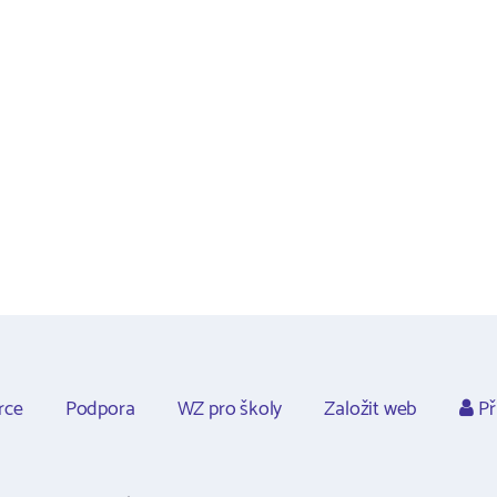
rce
Podpora
WZ pro školy
Založit web
Př