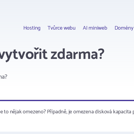
Hosting
Tvůrce webu
AI miniweb
Domény
vytvořit zdarma?
ma?
e to nějak omezeno? Případně, je omezena disková kapacita p