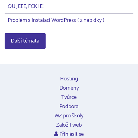
OU JEEE, FCK IE!
Problém s instalací WordPress ( z nabídky )
Další témata
Hosting
Domény
Tvůrce
Podpora
WZ pro školy
Založit web
Přihlásit se