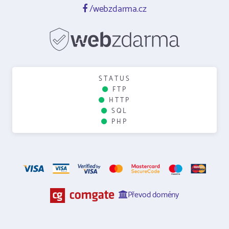
/webzdarma.cz
STATUS
FTP
HTTP
SQL
PHP
Převod domény