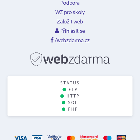
Podpora
WZ pro školy
Založit web
Přihlásit se
/webzdarma.cz
STATUS
FTP
HTTP
SQL
PHP