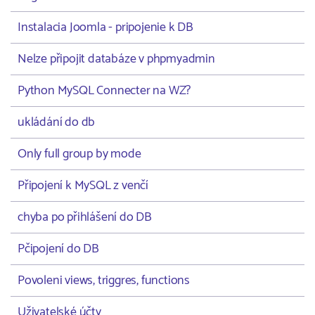
Instalacia Joomla - pripojenie k DB
Nelze připojit databáze v phpmyadmin
Python MySQL Connecter na WZ?
ukládání do db
Only full group by mode
Připojení k MySQL z venčí
chyba po přihlášení do DB
Pčipojení do DB
Povoleni views, triggres, functions
Uživatelské účty