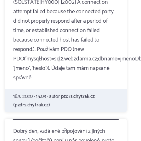
(SQLSTATE[HY000] [2002] A connection
attempt failed because the connected party
did not properly respond after a period of
time, or established connection failed
because connected host has failed to
respond.). Používám PDO (new
PDO('mysql:host=sql2.webzdarma.cz;dbname=jmenoDb'
'jmeno', 'heslo')). Údaje tam mám napsané
správně.
18.3. 2020 · 15:03 · autor
pzdrs.chytrak.cz
(pzdrs.chytrak.cz)
Dobrý den, vzdálené připojování z jiných
serverů/počítačů není u nás povolené, proto