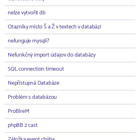
nelze vytvořit db
Otazníky místo Š a Ž v textech v databázi
nefunguje mysqli?
Nefunkčný import údajov do databázy
SQL connection timeout
Nepřístupná Databáze
Problém s databázou
ProBlreM
phpBB 2 cast
Záložka event chýba