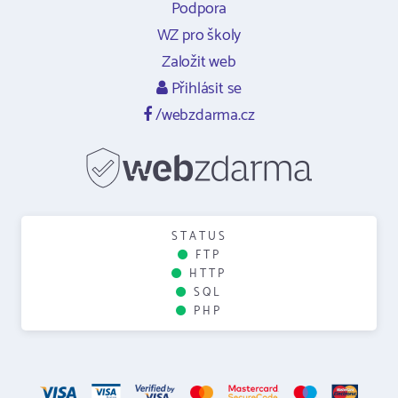
Podpora
WZ pro školy
Založit web
Přihlásit se
/webzdarma.cz
STATUS
FTP
HTTP
SQL
PHP