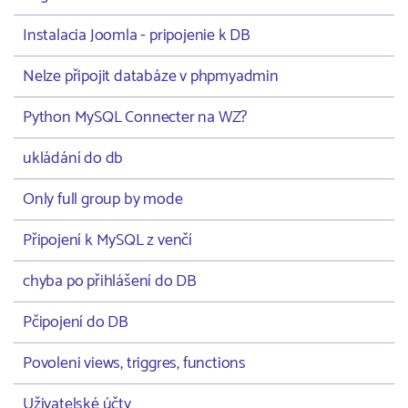
Instalacia Joomla - pripojenie k DB
Nelze připojit databáze v phpmyadmin
Python MySQL Connecter na WZ?
ukládání do db
Only full group by mode
Připojení k MySQL z venčí
chyba po přihlášení do DB
Pčipojení do DB
Povoleni views, triggres, functions
Uživatelské účty