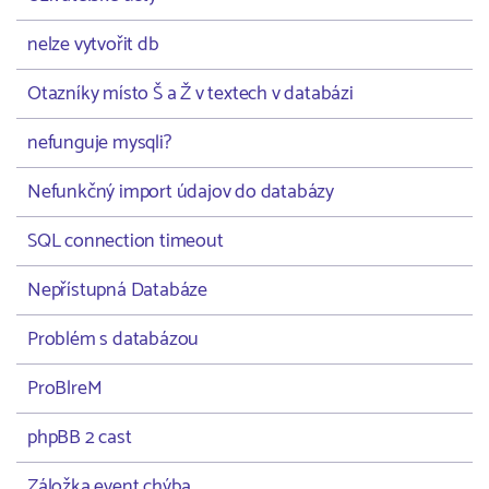
nelze vytvořit db
Otazníky místo Š a Ž v textech v databázi
nefunguje mysqli?
Nefunkčný import údajov do databázy
SQL connection timeout
Nepřístupná Databáze
Problém s databázou
ProBlreM
phpBB 2 cast
Záložka event chýba