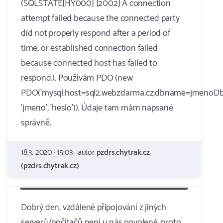
(SQLSTATE[HY000] [2002] A connection
attempt failed because the connected party
did not properly respond after a period of
time, or established connection failed
because connected host has failed to
respond.). Používám PDO (new
PDO('mysql:host=sql2.webzdarma.cz;dbname=jmenoDb'
'jmeno', 'heslo')). Údaje tam mám napsané
správně.
18.3. 2020 · 15:03 · autor
pzdrs.chytrak.cz
(pzdrs.chytrak.cz)
Dobrý den, vzdálené připojování z jiných
serverů/počítačů není u nás povolené, proto