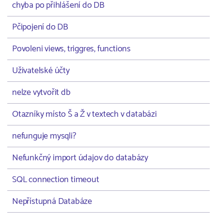
chyba po přihlášení do DB
Pčipojení do DB
Povoleni views, triggres, functions
Uživatelské účty
nelze vytvořit db
Otazníky místo Š a Ž v textech v databázi
nefunguje mysqli?
Nefunkčný import údajov do databázy
SQL connection timeout
Nepřístupná Databáze