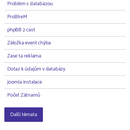
Problém s databázou
ProBlreM
phpBB 2 cast
Záložka event chýba
Zase ta reklama
Dotaz k údajům v databázy
joomla instalace
Počet Zátnamů
Další témata