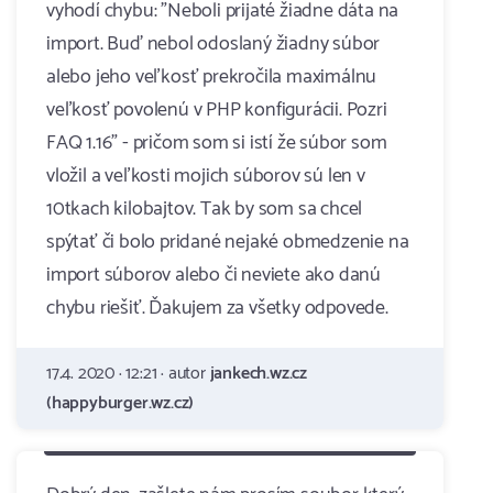
vyhodí chybu: "Neboli prijaté žiadne dáta na
import. Buď nebol odoslaný žiadny súbor
alebo jeho veľkosť prekročila maximálnu
veľkosť povolenú v PHP konfigurácii. Pozri
FAQ 1.16" - pričom som si istí že súbor som
vložil a veľkosti mojich súborov sú len v
10tkach kilobajtov. Tak by som sa chcel
spýtať či bolo pridané nejaké obmedzenie na
import súborov alebo či neviete ako danú
chybu riešiť. Ďakujem za všetky odpovede.
17.4. 2020 · 12:21 · autor
jankech.wz.cz
(happyburger.wz.cz)