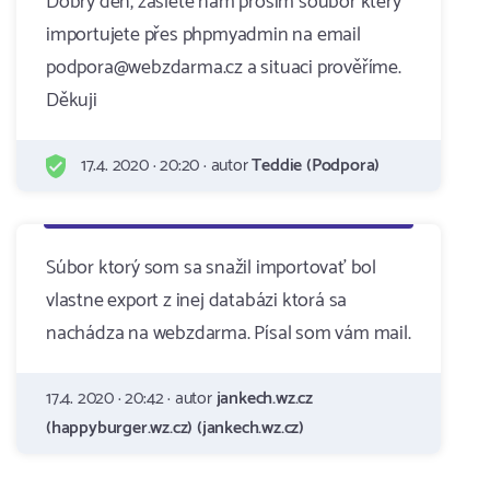
Dobrý den, zašlete nám prosím soubor který
importujete přes phpmyadmin na email
podpora@webzdarma.cz a situaci prověříme.
Děkuji
17.4. 2020 · 20:20 · autor
Teddie (Podpora)
Súbor ktorý som sa snažil importovať bol
vlastne export z inej databázi ktorá sa
nachádza na webzdarma. Písal som vám mail.
17.4. 2020 · 20:42 · autor
jankech.wz.cz
(happyburger.wz.cz) (jankech.wz.cz)