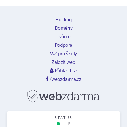
Hosting
Domény
Tvůrce
Podpora
WZ pro školy
Založit web
Přihlásit se
/webzdarma.cz
STATUS
FTP