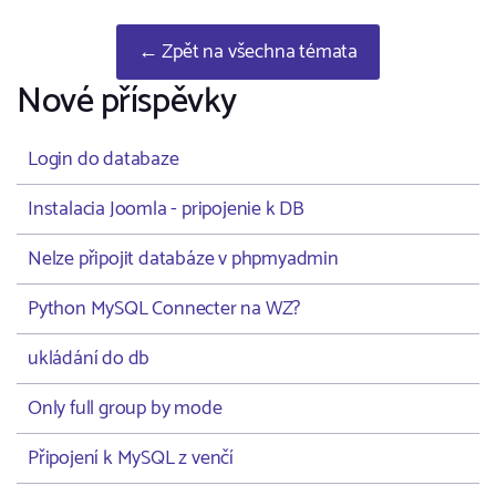
← Zpět na všechna témata
Nové příspěvky
Login do databaze
Instalacia Joomla - pripojenie k DB
Nelze připojit databáze v phpmyadmin
Python MySQL Connecter na WZ?
ukládání do db
Only full group by mode
Připojení k MySQL z venčí