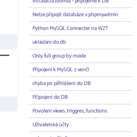
Instalacia Joomla - pripojenie k DB
Nelze připojit databáze v phpmyadmin
Python MySQL Connecter na WZ?
ukládání do db
Only full group by mode
Připojení k MySQL z venčí
chyba po přihlášení do DB
Pčipojení do DB
Povoleni views, triggres, functions
Uživatelské účty