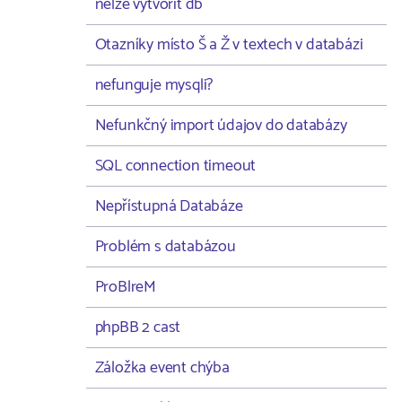
nelze vytvořit db
Otazníky místo Š a Ž v textech v databázi
nefunguje mysqli?
Nefunkčný import údajov do databázy
SQL connection timeout
Nepřístupná Databáze
Problém s databázou
ProBlreM
phpBB 2 cast
Záložka event chýba