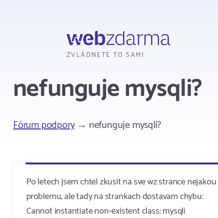
Webzdarma
ZVLÁDNETE TO SAMI
nefunguje mysqli?
Fórum podpory
→ nefunguje mysqli?
Po letech jsem chtel zkusit na sve wz strance nejako
problemu, ale tady na strankach dostavam chybu:
Cannot instantiate non-existent class: mysqli