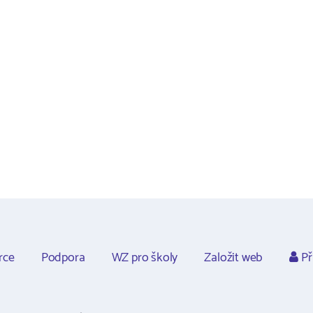
rce
Podpora
WZ pro školy
Založit web
Př