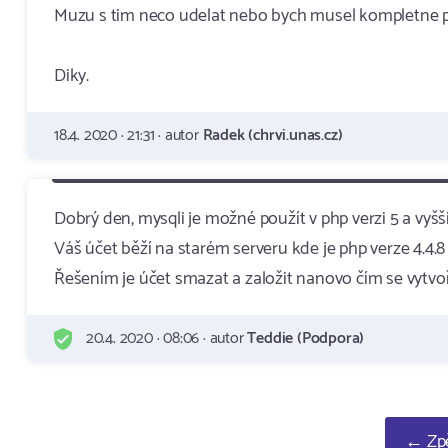
Muzu s tim neco udelat nebo bych musel kompletne pr
Diky.
18.4. 2020 · 21:31 · autor
Radek (chrvi.unas.cz)
Dobrý den, mysqli je možné použít v php verzi 5 a vyš
Váš účet běží na starém serveru kde je php verze 4.4.8 
Řešením je účet smazat a založit nanovo čím se vytvoří
20.4. 2020 · 08:06 · autor
Teddie (Podpora)
← Zpě