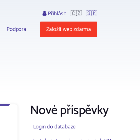
Přihlásit
🇨🇿
🇸🇰
Podpora
Založit web zdarma
Nové příspěvky
Login do databaze