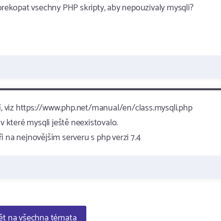
ekopat vsechny PHP skripty, aby nepouzivaly mysqli?
ší, viz https://www.php.net/manual/en/class.mysqli.php
v které mysqli ještě neexistovalo.
 na nejnovějším serveru s php verzi 7.4
t na všechna témata