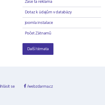
Zase ta reklama
Dotaz k údajům v databázy
joomla instalace
Počet Zátnamů
Další témata
ihlásit se
/webzdarma.cz