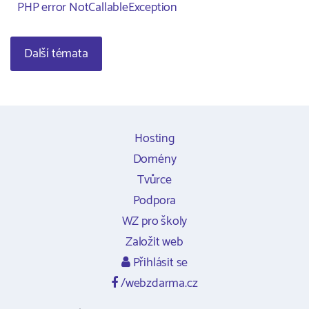
PHP error NotCallableException
Další témata
Hosting
Domény
Tvůrce
Podpora
WZ pro školy
Založit web
Přihlásit se
/webzdarma.cz