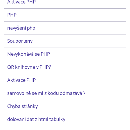
Aktivace PHP
PHP
navýšení php
Soubor .env
Nevykonává se PHP
QR knihovna v PHP?
Aktivace PHP
samovolně se mi z kodu odmazává \
Chyba stránky
dolovani dat z html tabulky