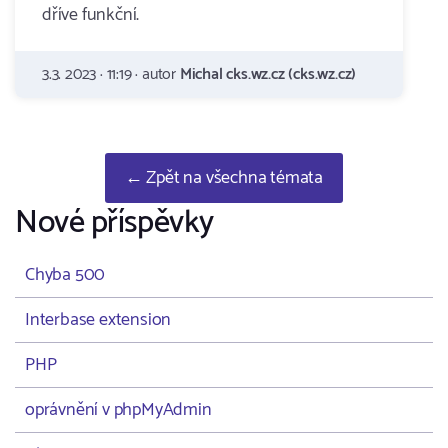
dříve funkční.
3.3. 2023 · 11:19 · autor
Michal cks.wz.cz (cks.wz.cz)
← Zpět na všechna témata
Nové příspěvky
Chyba 500
Interbase extension
PHP
oprávnění v phpMyAdmin