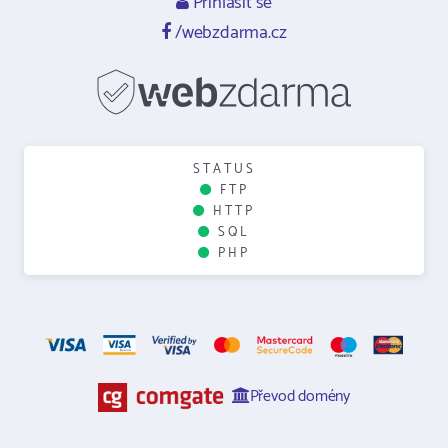
Přihlásit se
/webzdarma.cz
STATUS
FTP
HTTP
SQL
PHP
Převod domény