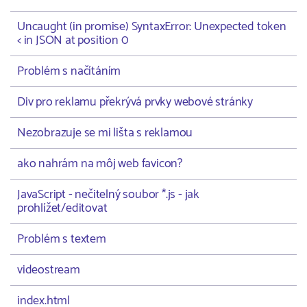
Uncaught (in promise) SyntaxError: Unexpected token
< in JSON at position 0
Problém s načítáním
Div pro reklamu překrývá prvky webové stránky
Nezobrazuje se mi lišta s reklamou
ako nahrám na môj web favicon?
JavaScript - nečitelný soubor *.js - jak
prohlížet/editovat
Problém s textem
videostream
index.html