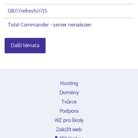
GB///refresh///JS
Total Commander - server nenalezen
Další témata
Hosting
Domény
Tvůrce
Podpora
WZ pro školy
Založit web