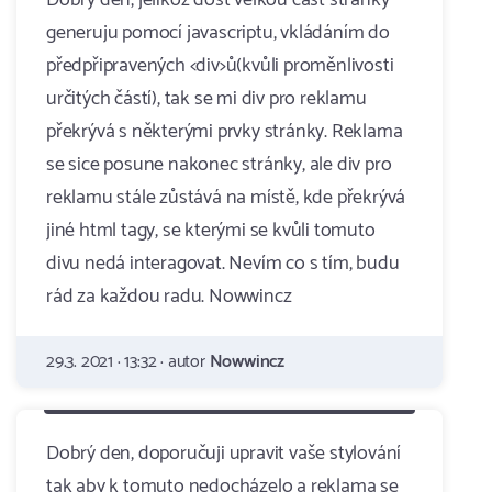
Dobrý den, jelikož dost velkou část stránky
generuju pomocí javascriptu, vkládáním do
předpřipravených <div>ů(kvůli proměnlivosti
určitých částí), tak se mi div pro reklamu
překrývá s některými prvky stránky. Reklama
se sice posune nakonec stránky, ale div pro
reklamu stále zůstává na místě, kde překrývá
jiné html tagy, se kterými se kvůli tomuto
divu nedá interagovat. Nevím co s tím, budu
rád za každou radu. Nowwincz
29.3. 2021 · 13:32 · autor
Nowwincz
Dobrý den, doporučuji upravit vaše stylování
tak aby k tomuto nedocházelo a reklama se