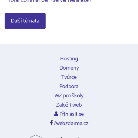
Total Commander - server nenalezen
Další témata
Hosting
Domény
Tvůrce
Podpora
WZ pro školy
Založit web
Přihlásit se
/webzdarma.cz