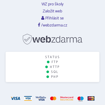
WZ pro školy
Založit web
Přihlásit se
/webzdarma.cz
STATUS
FTP
HTTP
SQL
PHP