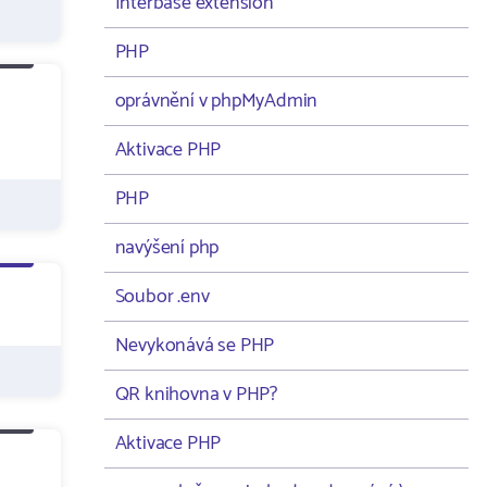
Interbase extension
PHP
oprávnění v phpMyAdmin
Aktivace PHP
PHP
navýšení php
Soubor .env
Nevykonává se PHP
QR knihovna v PHP?
Aktivace PHP