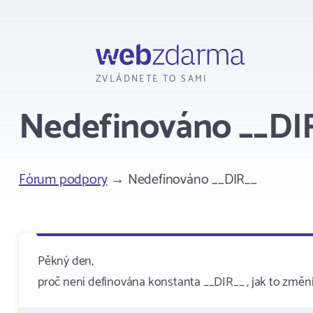
Webzdarma
ZVLÁDNETE TO SAMI
Nedefinováno __DI
Fórum podpory
→ Nedefinováno __DIR__
Pěkný den,
proč není definována konstanta __DIR__ , jak to změni