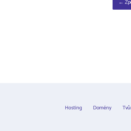
← Zpě
Hosting
Domény
Tvů