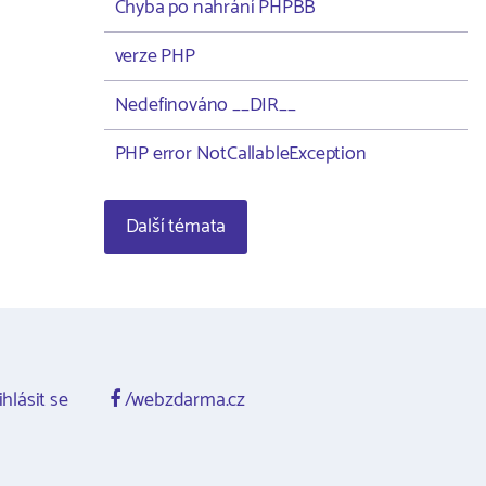
Chyba po nahrání PHPBB
verze PHP
Nedefinováno __DIR__
PHP error NotCallableException
Další témata
ihlásit se
/webzdarma.cz