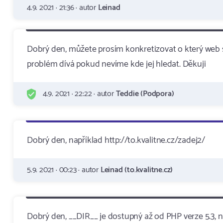
4.9. 2021 · 21:36 · autor
Leinad
Dobrý den, můžete prosím konkretizovat o který web 
problém dívá pokud nevíme kde jej hledat. Děkuji
4.9. 2021 · 22:22 · autor
Teddie (Podpora)
Dobrý den, například http://to.kvalitne.cz/zadej2/
5.9. 2021 · 00:23 · autor
Leinad (to.kvalitne.cz)
Dobrý den, __DIR__ je dostupný až od PHP verze 5.3, n