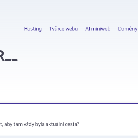
Hosting
Tvůrce webu
AI miniweb
Domény
R__
t, aby tam vždy byla aktuální cesta?