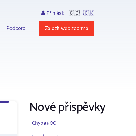
Přihlásit
🇨🇿
🇸🇰
Podpora
Založit web zdarma
Nové příspěvky
Chyba 500