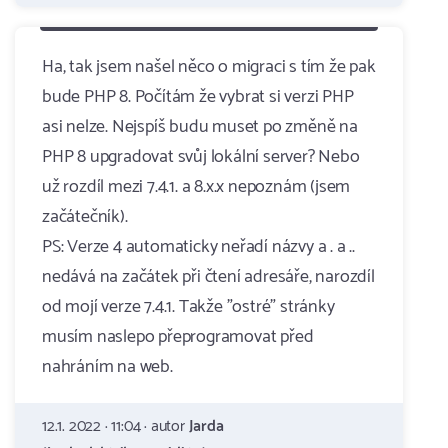
Ha, tak jsem našel něco o migraci s tím že pak
bude PHP 8. Počítám že vybrat si verzi PHP
asi nelze. Nejspíš budu muset po změně na
PHP 8 upgradovat svůj lokální server? Nebo
už rozdíl mezi 7.4.1. a 8.x.x nepoznám (jsem
začátečník).
PS: Verze 4 automaticky neřadí názvy a . a ..
nedává na začátek při čtení adresáře, narozdíl
od mojí verze 7.4.1. Takže "ostré" stránky
musím naslepo přeprogramovat před
nahráním na web.
12.1. 2022 · 11:04 · autor
Jarda