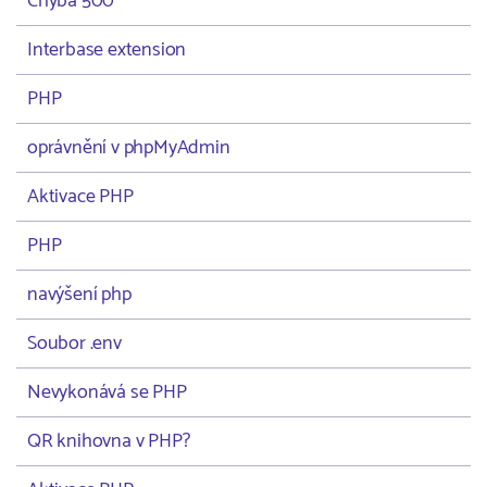
Chyba 500
Interbase extension
PHP
oprávnění v phpMyAdmin
Aktivace PHP
PHP
navýšení php
Soubor .env
Nevykonává se PHP
QR knihovna v PHP?