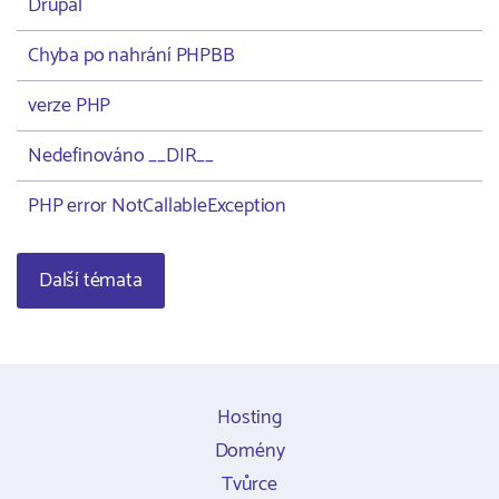
Drupal
Chyba po nahrání PHPBB
verze PHP
Nedefinováno __DIR__
PHP error NotCallableException
Další témata
Hosting
Domény
Tvůrce