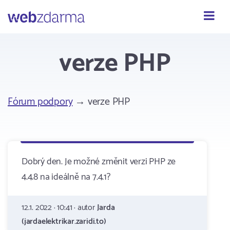
Webzdarma
verze PHP
Fórum podpory
→ verze PHP
Dobrý den. Je možné změnit verzi PHP ze
4.4.8 na ideálně na 7.4.1?
12.1. 2022 · 10:41 · autor
Jarda
(jardaelektrikar.zaridi.to)