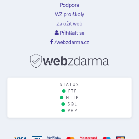
Podpora
WZ pro školy
Založit web
Přihlásit se
/webzdarma.cz
STATUS
FTP
HTTP
SQL
PHP