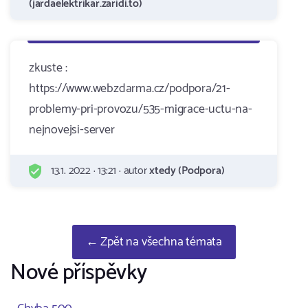
(jardaelektrikar.zaridi.to)
zkuste :
https://www.webzdarma.cz/podpora/21-
problemy-pri-provozu/535-migrace-uctu-na-
nejnovejsi-server
13.1. 2022 · 13:21 · autor
xtedy (Podpora)
← Zpět na všechna témata
Nové příspěvky