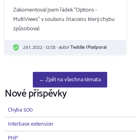
Zakomentoval jsem řádek "Options -
MultiViews" v souboru .htaccess který chybu
způsoboval.
29.1. 2022 · 12:03 · autor
Teddie (Podpora)
← Zpět na všechna témata
Nové příspěvky
Chyba 500
Interbase extension
PHP