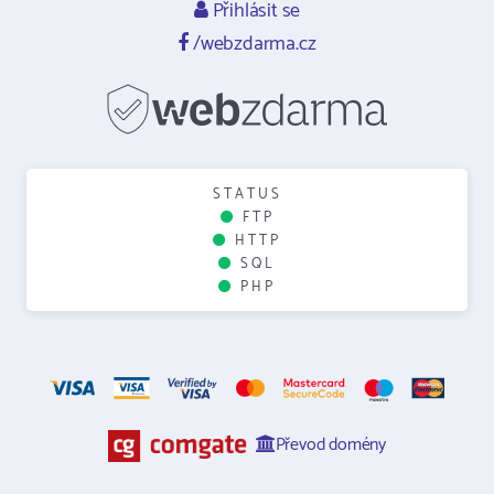
Přihlásit se
/webzdarma.cz
STATUS
FTP
HTTP
SQL
PHP
Převod domény