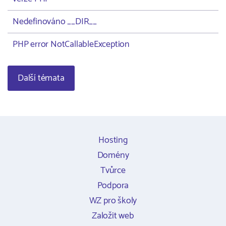
Nedefinováno __DIR__
PHP error NotCallableException
Další témata
Hosting
Domény
Tvůrce
Podpora
WZ pro školy
Založit web