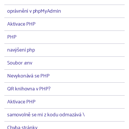
oprávnění v phpMyAdmin
Aktivace PHP
PHP
navýšení php
Soubor .env
Nevykonává se PHP
QR knihovna v PHP?
Aktivace PHP
samovolně se mi z kodu odmazává \
Chyba stránky