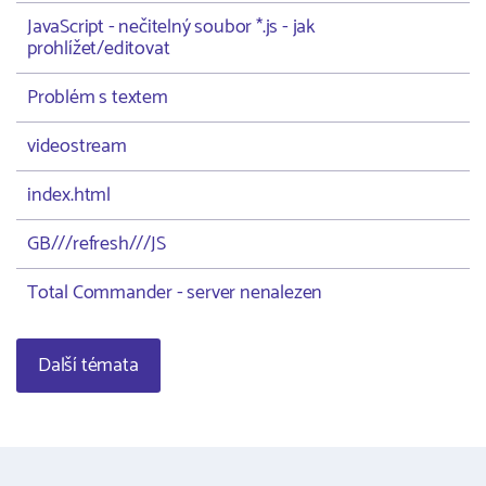
JavaScript - nečitelný soubor *.js - jak
prohlížet/editovat
Problém s textem
videostream
index.html
GB///refresh///JS
Total Commander - server nenalezen
Další témata