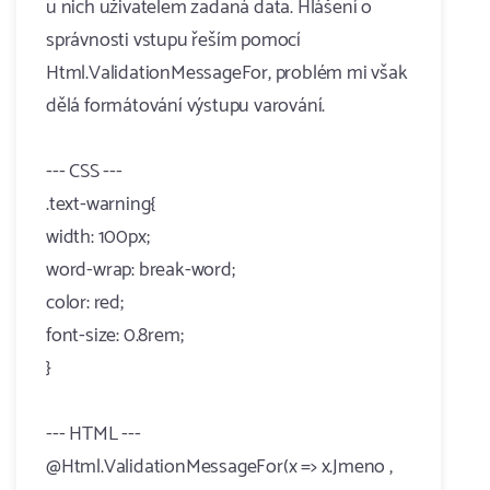
u nich uživatelem zadaná data. Hlášení o
správnosti vstupu řeším pomocí
Html.ValidationMessageFor, problém mi však
dělá formátování výstupu varování.
--- CSS ---
.text-warning{
width: 100px;
word-wrap: break-word;
color: red;
font-size: 0.8rem;
}
--- HTML ---
@Html.ValidationMessageFor(x => x.Jmeno ,