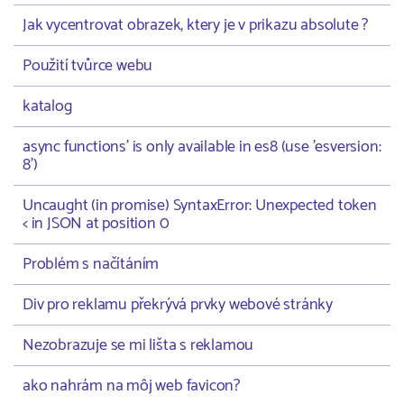
Jak vycentrovat obrazek, ktery je v prikazu absolute ?
Použití tvůrce webu
katalog
async functions' is only available in es8 (use 'esversion:
8')
Uncaught (in promise) SyntaxError: Unexpected token
< in JSON at position 0
Problém s načítáním
Div pro reklamu překrývá prvky webové stránky
Nezobrazuje se mi lišta s reklamou
ako nahrám na môj web favicon?