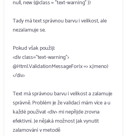
null, new {@class = "text-warning" })
Tady má text správnou barvu i velikost, ale
nezalamuje se.
Pokud však použiji:
<div class="text-warning">
@Html.ValidationMessageFor(x => x.Jmeno)
</div>
Text má správnou barvu i velikost a zalamuje
správně. Problém je že validací mám více a u
každé používat <div> mi nepřijde zrovna
efektivní. Je nějaká možnost jak vynutit
zalamování v metodě