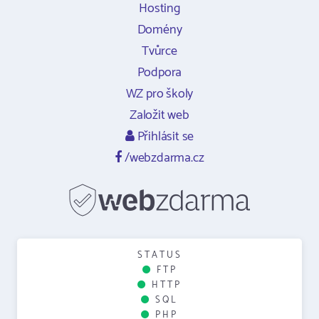
Hosting
Domény
Tvůrce
Podpora
WZ pro školy
Založit web
Přihlásit se
/webzdarma.cz
STATUS
FTP
HTTP
SQL
PHP