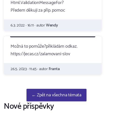
Html.ValidationMessageFor?
Předem děkuji za příp. pomoc
6.3. 2022 · 16:11 · autor
Wendy
Možná to pomůže?přikládám odkaz.
https://jecas.cz/zalamovani-slov
26.5. 2023 · 11:45 · autor
Franta
← Zpět na všechna témata
Nové příspěvky