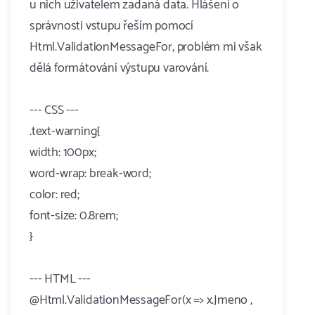
u nich uživatelem zadaná data. Hlášení o
správnosti vstupu řeším pomocí
Html.ValidationMessageFor, problém mi však
dělá formátování výstupu varování.
--- CSS ---
.text-warning{
width: 100px;
word-wrap: break-word;
color: red;
font-size: 0.8rem;
}
--- HTML ---
@Html.ValidationMessageFor(x => x.Jmeno ,