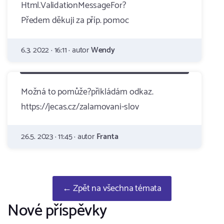
Html.ValidationMessageFor?
Předem děkuji za příp. pomoc
6.3. 2022 · 16:11 · autor
Wendy
Možná to pomůže?přikládám odkaz.
https://jecas.cz/zalamovani-slov
26.5. 2023 · 11:45 · autor
Franta
← Zpět na všechna témata
Nové příspěvky