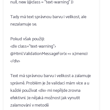
null, new {@class = "text-warning" })
Tady má text správnou barvu i velikost, ale
nezalamuje se.
Pokud však použiji:
<div class="text-warning">
@Html.ValidationMessageFor(x => x.Jmeno)
</div>
Text má správnou barvu i velikost a zalamuje
správně. Problém je že validací mám více a u
každé používat <div> mi nepřijde zrovna
efektivní. Je nějaká možnost jak vynutit
zalamování v metodě