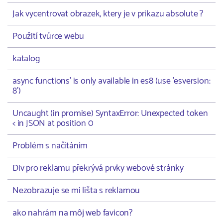
Jak vycentrovat obrazek, ktery je v prikazu absolute ?
Použití tvůrce webu
katalog
async functions' is only available in es8 (use 'esversion:
8')
Uncaught (in promise) SyntaxError: Unexpected token
< in JSON at position 0
Problém s načítáním
Div pro reklamu překrývá prvky webové stránky
Nezobrazuje se mi lišta s reklamou
ako nahrám na môj web favicon?