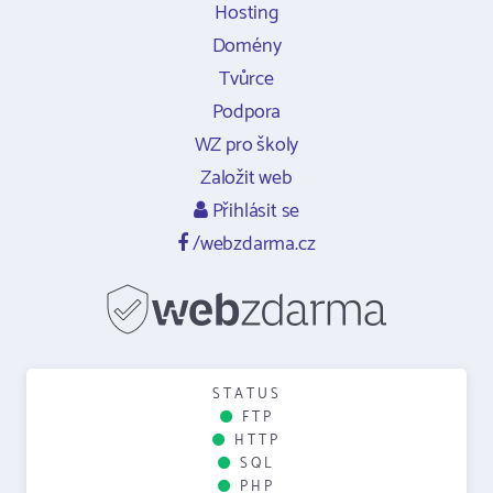
Hosting
Domény
Tvůrce
Podpora
WZ pro školy
Založit web
Přihlásit se
/webzdarma.cz
STATUS
FTP
HTTP
SQL
PHP