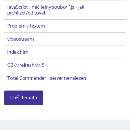
JavaScript - nečitelný soubor *.js - jak
prohlížet/editovat
Problém s textem
videostream
index.html
GB///refresh///JS
Total Commander - server nenalezen
Další témata