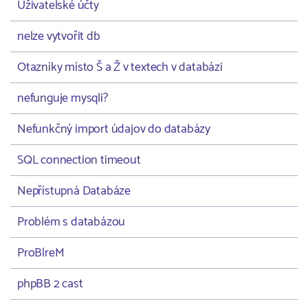
Uživatelské účty
nelze vytvořit db
Otazníky místo Š a Ž v textech v databázi
nefunguje mysqli?
Nefunkčný import údajov do databázy
SQL connection timeout
Nepřístupná Databáze
Problém s databázou
ProBlreM
phpBB 2 cast