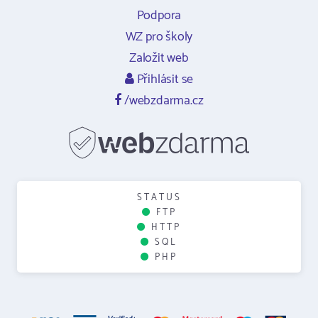
Podpora
WZ pro školy
Založit web
Přihlásit se
/webzdarma.cz
STATUS
FTP
HTTP
SQL
PHP