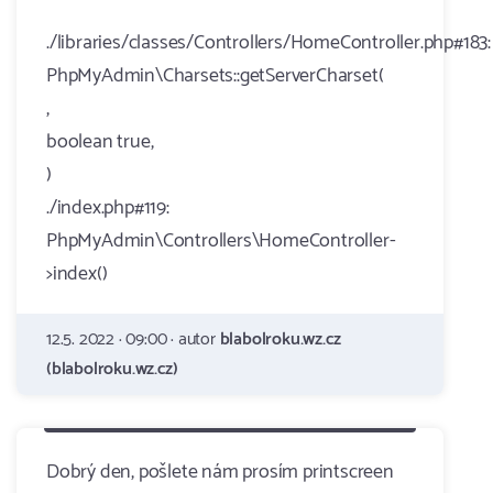
./libraries/classes/Controllers/HomeController.php#183:
PhpMyAdmin\Charsets::getServerCharset(
,
boolean true,
)
./index.php#119:
PhpMyAdmin\Controllers\HomeController-
>index()
12.5. 2022 · 09:00 · autor
blabolroku.wz.cz
(blabolroku.wz.cz)
Dobrý den, pošlete nám prosím printscreen