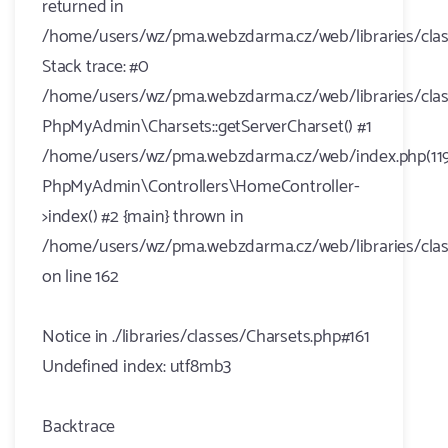
returned in
/home/users/wz/pma.webzdarma.cz/web/libraries/clas
Stack trace: #0
/home/users/wz/pma.webzdarma.cz/web/libraries/class
PhpMyAdmin\Charsets::getServerCharset() #1
/home/users/wz/pma.webzdarma.cz/web/index.php(119
PhpMyAdmin\Controllers\HomeController-
>index() #2 {main} thrown in
/home/users/wz/pma.webzdarma.cz/web/libraries/clas
on line 162
Notice in ./libraries/classes/Charsets.php#161
Undefined index: utf8mb3
Backtrace