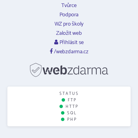
Tvůrce
Podpora
WZ pro školy
Založit web
Přihlásit se
/webzdarma.cz
STATUS
FTP
HTTP
SQL
PHP