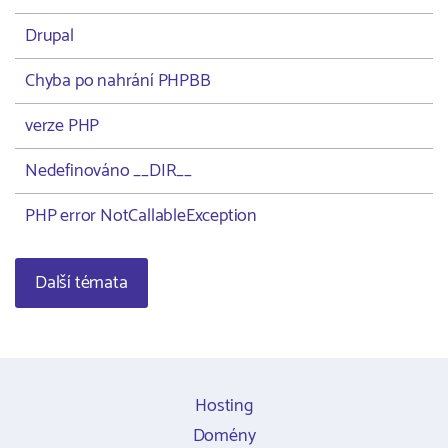
Drupal
Chyba po nahrání PHPBB
verze PHP
Nedefinováno __DIR__
PHP error NotCallableException
Další témata
Hosting
Domény