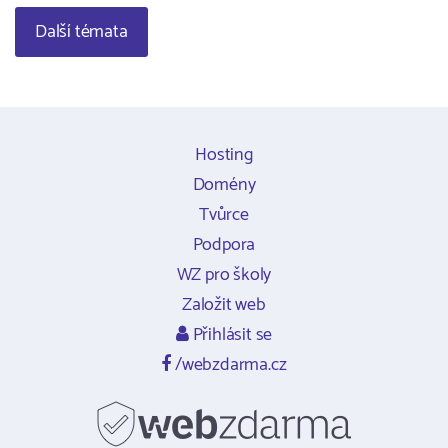
Další témata
Hosting
Domény
Tvůrce
Podpora
WZ pro školy
Založit web
Přihlásit se
/webzdarma.cz