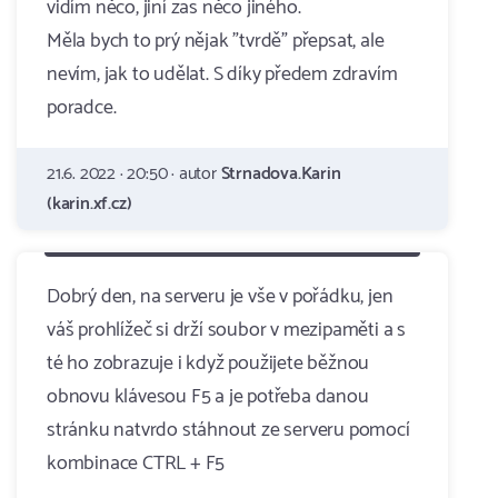
vidím něco, jiní zas něco jiného.
Měla bych to prý nějak "tvrdě" přepsat, ale
nevím, jak to udělat. S díky předem zdravím
poradce.
21.6. 2022 · 20:50 · autor
Strnadova.Karin
(karin.xf.cz)
Dobrý den, na serveru je vše v pořádku, jen
váš prohlížeč si drží soubor v mezipaměti a s
té ho zobrazuje i když použijete běžnou
obnovu klávesou F5 a je potřeba danou
stránku natvrdo stáhnout ze serveru pomocí
kombinace CTRL + F5