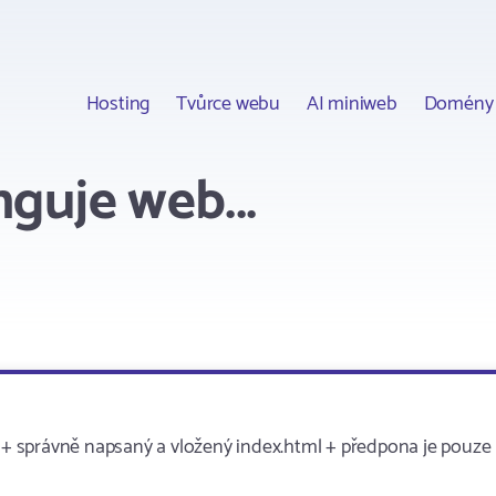
Hosting
Tvůrce webu
AI miniweb
Domény
guje web...
+ správně napsaný a vložený index.html + předpona je pouze