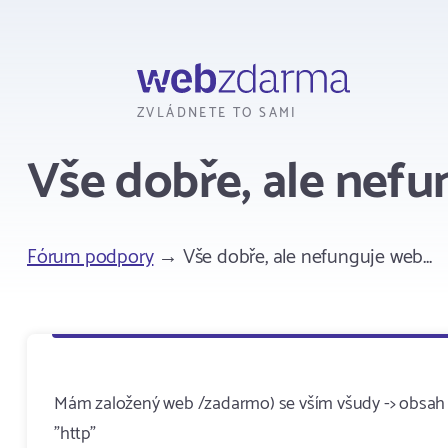
Webzdarma
ZVLÁDNETE TO SAMI
Vše dobře, ale nefun
Fórum podpory
→ Vše dobře, ale nefunguje web...
Mám založený web /zadarmo) se vším všudy -> obsah 
"http"