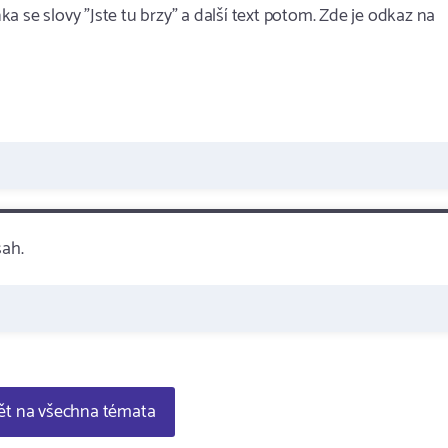
 se slovy "Jste tu brzy" a další text potom. Zde je odkaz na
sah.
t na všechna témata