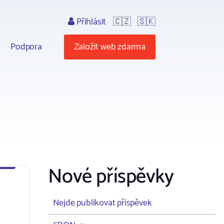
Přihlásit
🇨🇿
🇸🇰
Podpora
Založit web zdarma
Nové příspěvky
Nejde publikovat příspěvek