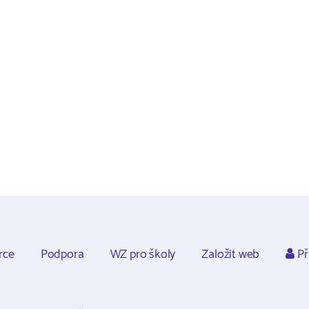
rce
Podpora
WZ pro školy
Založit web
Př