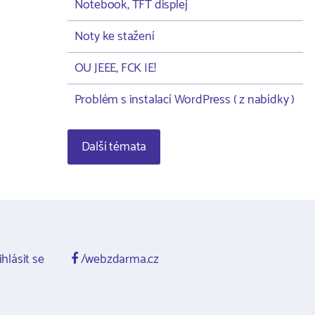
Notebook, TFT displej
Noty ke stažení
OU JEEE, FCK IE!
Problém s instalací WordPress ( z nabídky )
Další témata
ihlásit se
/webzdarma.cz