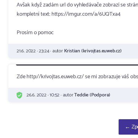
Avšak když zadám url do vyhledávače zobrazí se stránka
kompletní text: https://imgur.com/a/6UQTxa4
Prosím o pomoc
21.6. 2022 · 23:24 · autor
Kristian (krivojtas.euweb.cz)
Zde http://krivojtas.euweb.cz/ se mi zobrazuje váš ob
26.6. 2022 · 10:52 · autor
Teddie (Podpora)
← Zpě