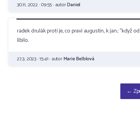
30.11. 2022 · 09:55 · autor
Daniel
radek drulák proti je, co praví augustin, k jan.: "když
líbilo.
27.3. 2023 · 15:41 · autor
Marie Belblová
← Zpě