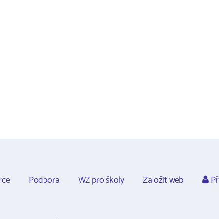
rce
Podpora
WZ pro školy
Založit web
Př