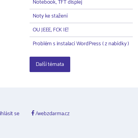
Notebook, TFT displej
Noty ke stažení
OU JEEE, FCK IE!
Problém s instalací WordPress ( z nabídky )
Další témata
ihlásit se
/webzdarma.cz