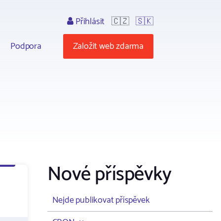
Přihlásit
🇨🇿
🇸🇰
Podpora
Založit web zdarma
Nové příspěvky
Nejde publikovat příspěvek