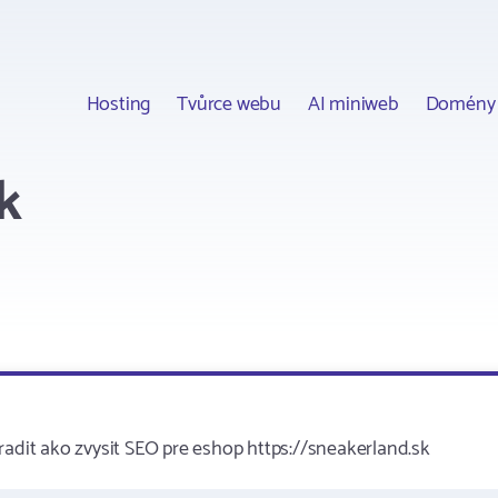
Hosting
Tvůrce webu
AI miniweb
Domény
k
radit ako zvysit SEO pre eshop https://sneakerland.sk