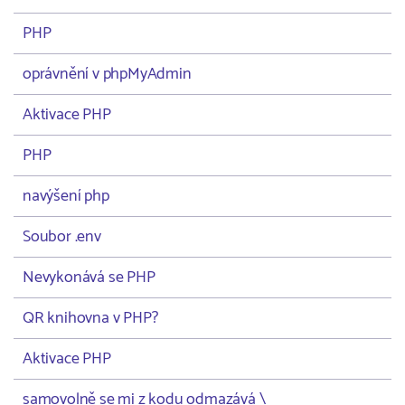
PHP
oprávnění v phpMyAdmin
Aktivace PHP
PHP
navýšení php
Soubor .env
Nevykonává se PHP
QR knihovna v PHP?
Aktivace PHP
samovolně se mi z kodu odmazává \