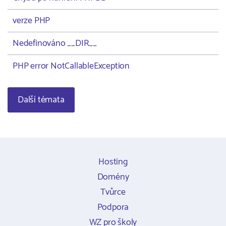
verze PHP
Nedefinováno __DIR__
PHP error NotCallableException
Další témata
Hosting
Domény
Tvůrce
Podpora
WZ pro školy