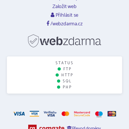
Založit web
Přihlásit se
/webzdarma.cz
STATUS
FTP
HTTP
SQL
PHP
Převod domény