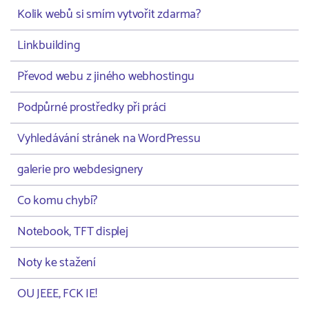
Kolik webů si smím vytvořit zdarma?
Linkbuilding
Převod webu z jiného webhostingu
Podpůrné prostředky při práci
Vyhledávání stránek na WordPressu
galerie pro webdesignery
Co komu chybí?
Notebook, TFT displej
Noty ke stažení
OU JEEE, FCK IE!