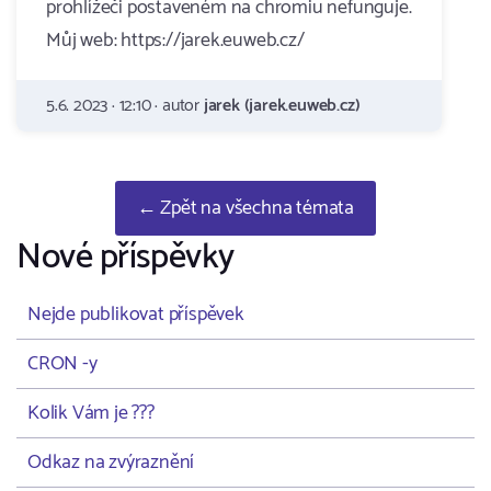
prohlížeči postaveném na chromiu nefunguje.
Můj web: https://jarek.euweb.cz/
5.6. 2023 · 12:10 · autor
jarek (jarek.euweb.cz)
← Zpět na všechna témata
Nové příspěvky
Nejde publikovat příspěvek
CRON -y
Kolik Vám je ???
Odkaz na zvýraznění