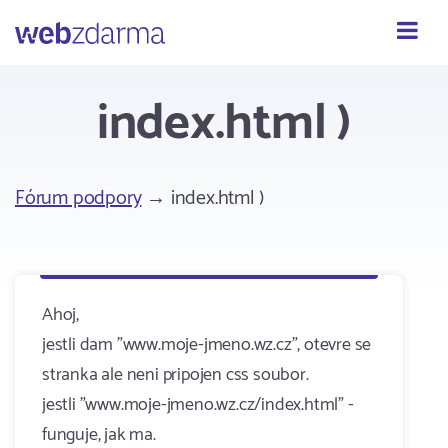
Webzdarma
index.html )
Fórum podpory
→ index.html )
Ahoj,
jestli dam "www.moje-jmeno.wz.cz", otevre se
stranka ale neni pripojen css soubor.
jestli "www.moje-jmeno.wz.cz/index.html" -
funguje, jak ma.