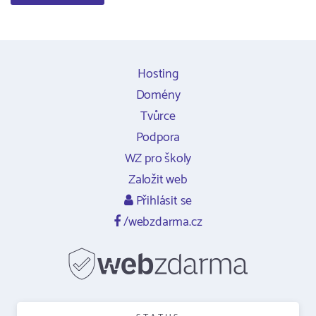
Hosting
Domény
Tvůrce
Podpora
WZ pro školy
Založit web
Přihlásit se
/webzdarma.cz