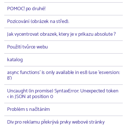
POMOC! po druhé!
Pozicování (obrázek na střed).
Jak vycentrovat obrazek, ktery je v prikazu absolute ?
Použití tvůrce webu
katalog
async functions' is only available in es8 (use 'esversion:
8')
Uncaught (in promise) SyntaxError: Unexpected token
< in JSON at position 0
Problém s načítáním
Div pro reklamu překrývá prvky webové stránky