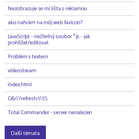
Nezobrazuje se mi lišta s reklamou
ako nahrám na môj web favicon?
JavaScript - nečitelný soubor *.js - jak
prohlížet/editovat
Problém s textem
videostream
index.html
GB///refresh///JS
Total Commander - server nenalezen
Další témata