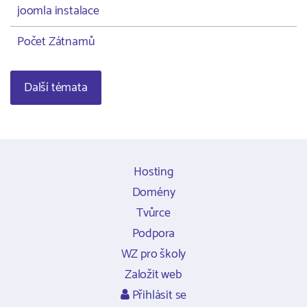
joomla instalace
Počet Zátnamů
Další témata
Hosting
Domény
Tvůrce
Podpora
WZ pro školy
Založit web
Přihlásit se