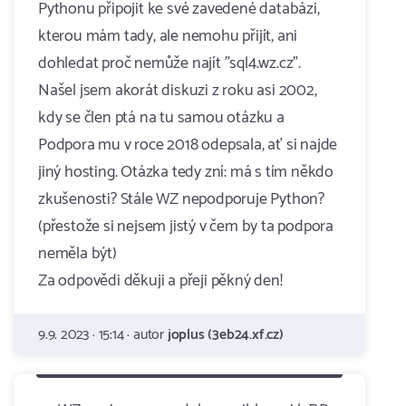
Pythonu připojit ke své zavedené databázi,
kterou mám tady, ale nemohu přijít, ani
dohledat proč nemůže najít "sql4.wz.cz".
Našel jsem akorát diskuzi z roku asi 2002,
kdy se člen ptá na tu samou otázku a
Podpora mu v roce 2018 odepsala, ať si najde
jiný hosting. Otázka tedy zní: má s tím někdo
zkušenosti? Stále WZ nepodporuje Python?
(přestože si nejsem jistý v čem by ta podpora
neměla být)
Za odpovědi děkuji a přeji pěkný den!
9.9. 2023 · 15:14 · autor
joplus (3eb24.xf.cz)