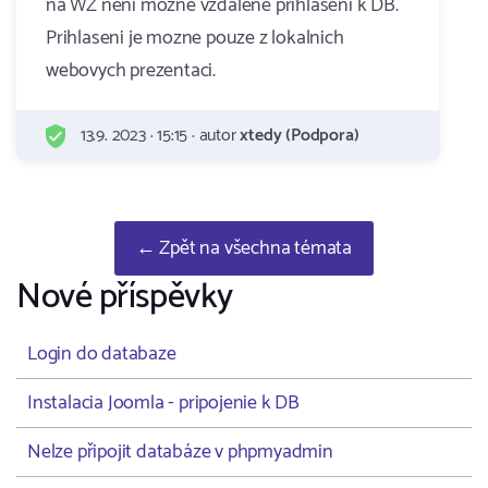
na WZ neni mozne vzdalene prihlaseni k DB.
Prihlaseni je mozne pouze z lokalnich
webovych prezentaci.
13.9. 2023 · 15:15 · autor
xtedy (Podpora)
← Zpět na všechna témata
Nové příspěvky
Login do databaze
Instalacia Joomla - pripojenie k DB
Nelze připojit databáze v phpmyadmin