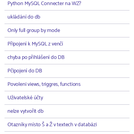
Python MySQL Connecter na WZ?
ukládání do db
Only full group by mode
Připojení k MySQL z venčí
chyba po přihlášení do DB
Pčipojení do DB
Povoleni views, triggres, functions
Uživatelské účty
nelze vytvořit db
Otazníky místo Š a Ž v textech v databázi