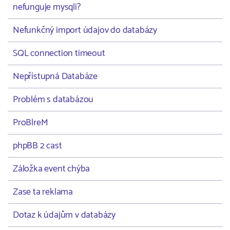
nefunguje mysqli?
Nefunkčný import údajov do databázy
SQL connection timeout
Nepřístupná Databáze
Problém s databázou
ProBlreM
phpBB 2 cast
Záložka event chýba
Zase ta reklama
Dotaz k údajům v databázy