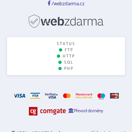
/webzdarma.cz
STATUS
FTP
HTTP
SQL
PHP
Převod domény