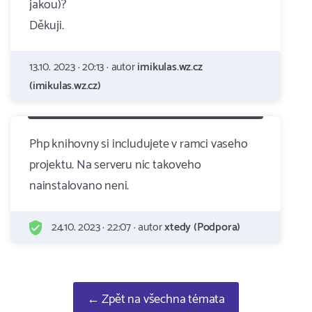
jakou)?
Děkuji.
13.10. 2023 · 20:13 · autor
imikulas.wz.cz
(imikulas.wz.cz)
Php knihovny si includujete v ramci vaseho
projektu. Na serveru nic takoveho
nainstalovano neni.
24.10. 2023 · 22:07 · autor
xtedy (Podpora)
← Zpět na všechna témata