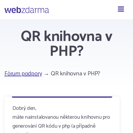
Webzdarma
QR knihovna v
PHP?
Fórum podpory
→ QR knihovna v PHP?
Dobrý den,
máte nainstalovanou některou knihovnu pro
generování QR kódu v php (a případně