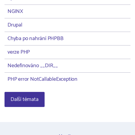
NGINX
Drupal
Chyba po nahrání PHPBB
verze PHP
Nedefinováno __DIR__
PHP error NotCallableException
Další témata