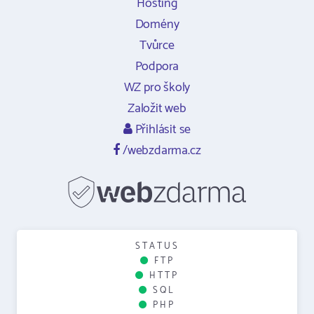
Hosting
Domény
Tvůrce
Podpora
WZ pro školy
Založit web
Přihlásit se
/webzdarma.cz
STATUS
FTP
HTTP
SQL
PHP