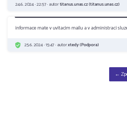
24.6. 2024 · 22:57 · autor
titanus.unas.cz (titanus.unas.cz)
informace mate v uvitacim mailu a v administraci slu
25.6. 2024 · 15:47 · autor
xtedy (Podpora)
← Zpě