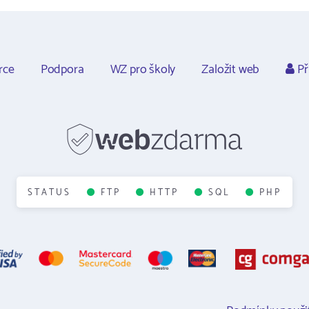
rce
Podpora
WZ pro školy
Založit web
Př
STATUS
FTP
HTTP
SQL
PHP