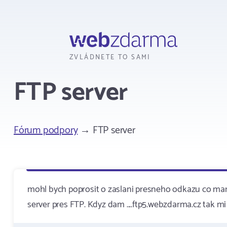
Webzdarma
ZVLÁDNETE TO SAMI
FTP server
Fórum podpory
→ FTP server
mohl bych poprosit o zaslani presneho odkazu co mam 
server pres FTP. Kdyz dam ....ftp5.webzdarma.cz tak mi