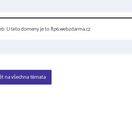
zeb. U teto domeny je to ftp6.webzdarma.cz
t na všechna témata