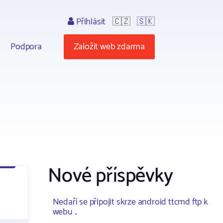
Přihlásit
🇨🇿
🇸🇰
Podpora
Založit web zdarma
Nové příspěvky
Nedaří se připojit skrze android ttcmd ftp k
webu ..