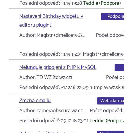
Poslední odpověď:
1.1.19 19:28
Teddie (Podpora)
Nastavení Birthday widgetu v
Podpora
editoru pluginů
Author:
Magistr (cimelice1963…
Počet odpovědí:
2
Poslední odpověď:
1.1.19 15:01
Magistr (cimelice1963…
Nefunguje připojení z PHP k MySQL
SQ
Author:
TD WZ (td.wz.cz)
Počet odpov
Poslední odpověď:
31.12.18 22:09
numplay.wz.sk (num
Zmena emailu
Webzdarma
Author:
cameraobscura.wz.cz …
Počet odpovědí:
1
Poslední odpověď:
29.12.18 23:01
Teddie (Podpora)