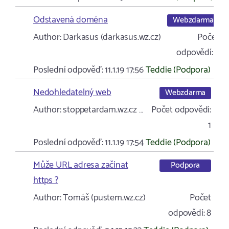
Odstavená doména
Webzdarma
Author:
Darkasus (darkasus.wz.cz)
Počet
odpovědí:
3
Poslední odpověď:
11.1.19 17:56
Teddie (Podpora)
Nedohledatelný web
Webzdarma
Author:
stoppetardam.wz.cz …
Počet odpovědí:
1
Poslední odpověď:
11.1.19 17:54
Teddie (Podpora)
Může URL adresa začínat
Podpora
https ?
Author:
Tomáš (pustem.wz.cz)
Počet
odpovědí:
8