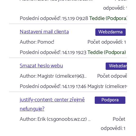
odpovědí:
1
Poslední odpověď:
15.1.19 09:28
Teddie (Podpora)
Nastavení mail clienta
Webzdarma
Author:
Pomoc!
Počet odpovědí:
1
Poslední odpověď:
14.1.19 19:23
Teddie (Podpora)
Smazat heslo webu
Webzdarma
Author:
Magistr (cimelice1963…
Počet odpovědí:
Poslední odpověď:
14.1.19 17:46
Magistr (cimelice1963
justify-content: center zřejmě
Podpora
nefunguje?
Author:
Erik (csgonoobs.wz.cz) …
Počet
odpovědí:
1