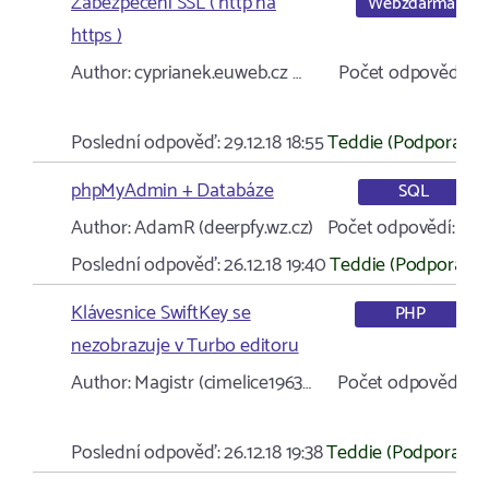
Zabezpečení SSL ( http na
Webzdarma
https )
Author:
cyprianek.euweb.cz …
Počet odpovědí:
3
Poslední odpověď:
29.12.18 18:55
Teddie (Podpora)
phpMyAdmin + Databáze
SQL
Author:
AdamR (deerpfy.wz.cz)
Počet odpovědí:
5
Poslední odpověď:
26.12.18 19:40
Teddie (Podpora)
Klávesnice SwiftKey se
PHP
nezobrazuje v Turbo editoru
Author:
Magistr (cimelice1963…
Počet odpovědí:
1
Poslední odpověď:
26.12.18 19:38
Teddie (Podpora)