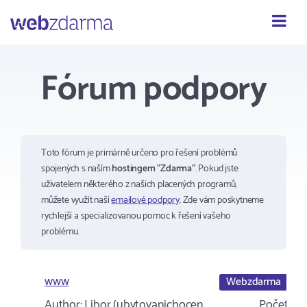
Webzdarma
Fórum podpory
Toto fórum je primárně určeno pro řešení problémů
spojených s naším
hostingem "Zdarma"
. Pokud jste
uživatelem některého z našich placených programů,
můžete využít naší
emailové podpory
. Zde vám poskytneme
rychlejší a specializovanou pomoc k řešení vašeho
problému.
www
Webzdarma
Author:
Libor (ubytovanichocen…
Počet