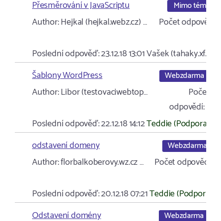
Přesměrování v JavaScriptu
Mimo téma
Author:
Hejkal (hejkal.webz.cz) …
Počet odpovědí:
13
Poslední odpověď:
23.12.18 13:01
Vašek (tahaky.xf.cz)
Šablony WordPress
Webzdarma
Author:
Libor (testovaciwebtop…
Počet
odpovědí:
1
Poslední odpověď:
22.12.18 14:12
Teddie (Podpora)
odstavení domeny
Webzdarma
Author:
florbalkoberovy.wz.cz …
Počet odpovědí:
2
Poslední odpověď:
20.12.18 07:21
Teddie (Podpora)
Odstavení domény
Webzdarma