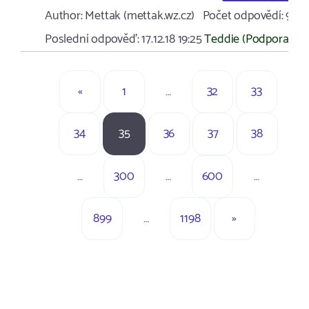
Author:
Mettak (mettak.wz.cz)
Počet odpovědí:
9
Poslední odpověď:
17.12.18 19:25
Teddie (Podpora)
«
1
…
32
33
34
35
36
37
38
…
300
…
600
…
899
…
1198
»