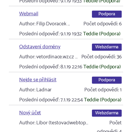
Poslední odpověď:
9.1.19 19:33
Teddie (Podpora)
Webmail
Podpora
Author:
Filip Dvoracek …
Počet odpovědí:
6
Poslední odpověď:
9.1.19 19:32
Teddie (Podpora)
Odstavení domény
Webzdarma
Author:
vetordinace.wz.cz …
Počet odpovědí:
36
Poslední odpověď:
8.1.19 22:16
Teddie (Podpora)
Nejde se přihlásit
Podpora
Author:
Ladnar
Počet odpovědí:
1
Poslední odpověď:
7.1.19 22:54
Teddie (Podpora)
Nový účet
Webzdarma
Author:
Libor (testovaciwebtop…
Počet
odpovědí:
4