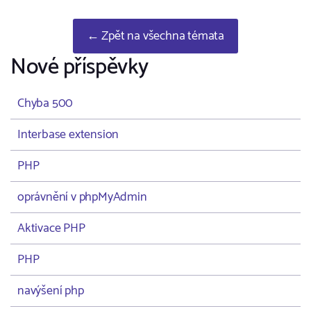
← Zpět na všechna témata
Nové příspěvky
Chyba 500
Interbase extension
PHP
oprávnění v phpMyAdmin
Aktivace PHP
PHP
navýšení php