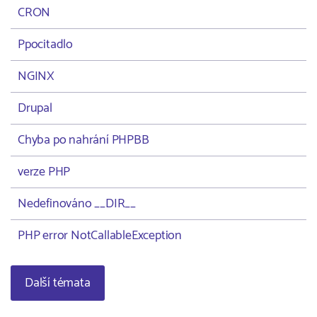
CRON
Ppocitadlo
NGINX
Drupal
Chyba po nahrání PHPBB
verze PHP
Nedefinováno __DIR__
PHP error NotCallableException
Další témata