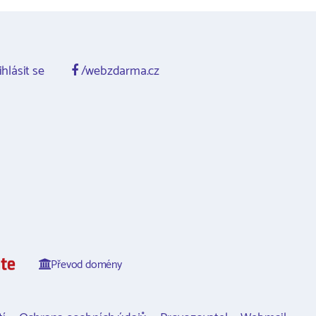
ihlásit se
/webzdarma.cz
Převod domény