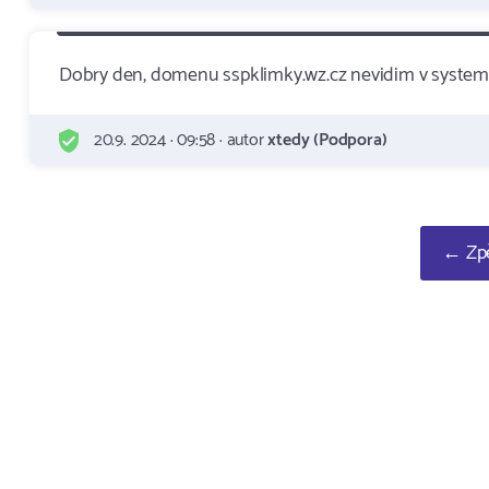
Dobry den, domenu sspklimky.wz.cz nevidim v syste
20.9. 2024 · 09:58 · autor
xtedy (Podpora)
← Zpě