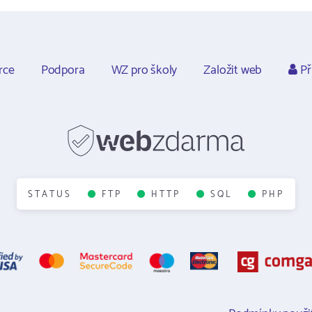
rce
Podpora
WZ pro školy
Založit web
Př
STATUS
FTP
HTTP
SQL
PHP