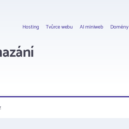
Hosting
Tvůrce webu
AI miniweb
Domény
mazání
z