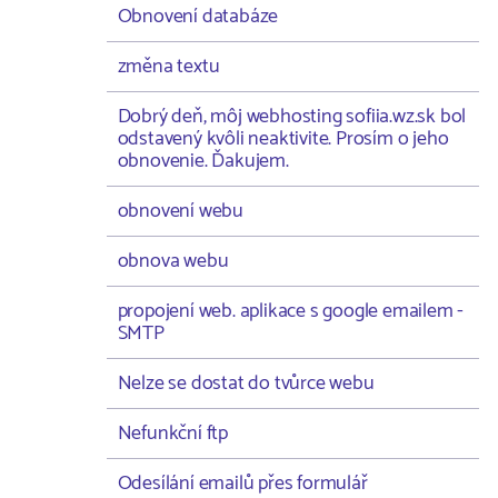
Obnovení databáze
změna textu
Dobrý deň, môj webhosting sofiia.wz.sk bol
odstavený kvôli neaktivite. Prosím o jeho
obnovenie. Ďakujem.
obnovení webu
obnova webu
propojení web. aplikace s google emailem -
SMTP
Nelze se dostat do tvůrce webu
Nefunkční ftp
Odesílání emailů přes formulář