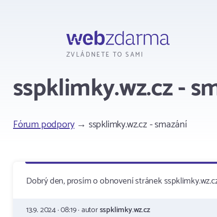
Webzdarma
ZVLÁDNETE TO SAMI
sspklimky.wz.cz - s
Fórum podpory
→ sspklimky.wz.cz - smazání
Dobrý den, prosím o obnovení stránek sspklimky.wz.c
13.9. 2024 · 08:19 · autor
sspklimky.wz.cz