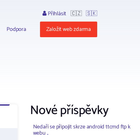
Přihlásit
🇨🇿
🇸🇰
Podpora
Založit web zdarma
Nové příspěvky
Nedaří se připojit skrze android ttcmd ftp k
webu ..