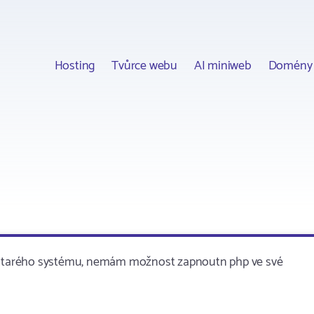
Hosting
Tvůrce webu
AI miniweb
Domény
by starého systému, nemám možnost zapnoutn php ve své