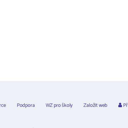
rce
Podpora
WZ pro školy
Založit web
Př