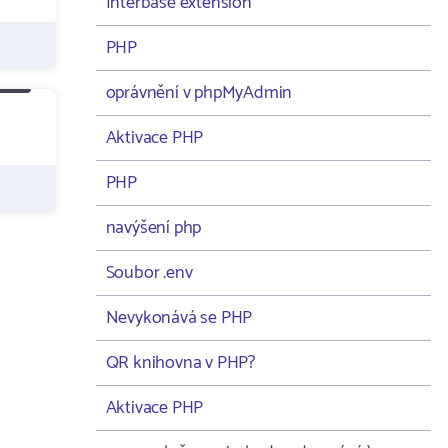
Interbase extension
PHP
oprávnění v phpMyAdmin
Aktivace PHP
PHP
navýšení php
Soubor .env
Nevykonává se PHP
QR knihovna v PHP?
Aktivace PHP