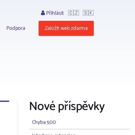
Přihlásit
🇨🇿
🇸🇰
Podpora
Založit web zdarma
Nové příspěvky
Chyba 500