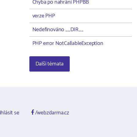
Chyba po nahrání PHPBB
verze PHP
Nedefinováno __DIR__
PHP error NotCallableException
Další témata
ihlásit se
/webzdarma.cz