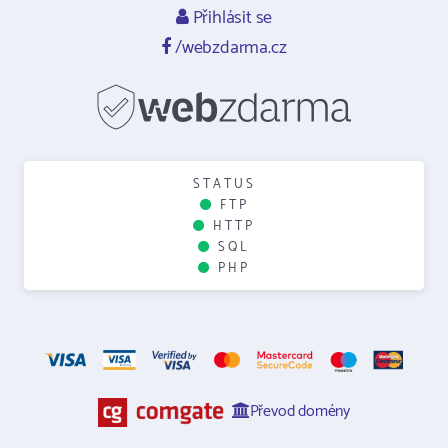
Přihlásit se
/webzdarma.cz
STATUS
FTP
HTTP
SQL
PHP
Převod domény