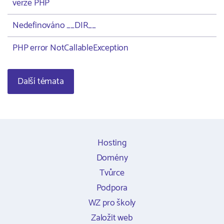
verze PHP
Nedefinováno __DIR__
PHP error NotCallableException
Další témata
Hosting
Domény
Tvůrce
Podpora
WZ pro školy
Založit web