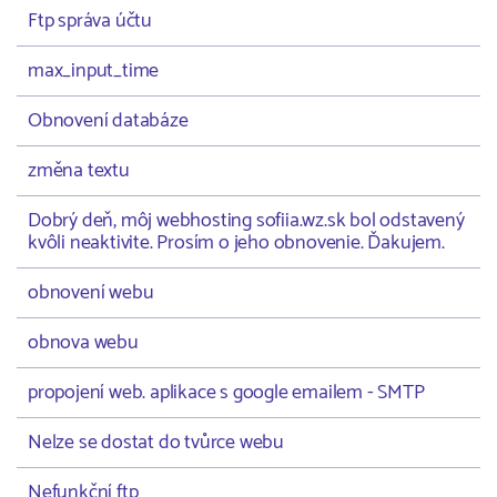
Ftp správa účtu
max_input_time
Obnovení databáze
změna textu
Dobrý deň, môj webhosting sofiia.wz.sk bol odstavený
kvôli neaktivite. Prosím o jeho obnovenie. Ďakujem.
obnovení webu
obnova webu
propojení web. aplikace s google emailem - SMTP
Nelze se dostat do tvůrce webu
Nefunkční ftp