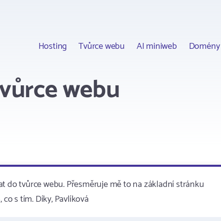
Hosting
Tvůrce webu
AI miniweb
Domény
tvůrce webu
at do tvůrce webu. Přesměruje mě to na základní stránku
 co s tím. Díky, Pavlíková