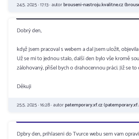
24.5. 2025 · 17:13 · autor
brouseni-nastroju.kvalitne.cz (brouse
Dobrý den,
když jsem pracoval s webem a dal jsem uložit, objevil
Už se mi to jednou stalo, další den bylo vše kromě sou
zálohovaný, přišel bych o drahocennou práci. Již se to
Děkuji
25.5. 2025 · 16:28 · autor
patemporary.xf.cz (patemporary.xf.
Dpbry den, prihlaseni do Tvurce webu sem vam opravil