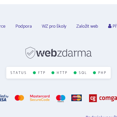
rce
Podpora
WZ pro školy
Založit web
Př
STATUS
FTP
HTTP
SQL
PHP