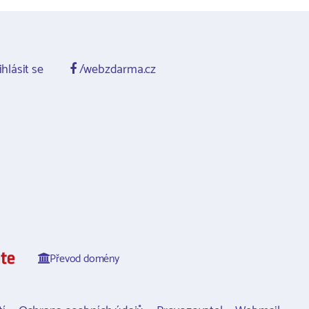
ihlásit se
/webzdarma.cz
Převod domény