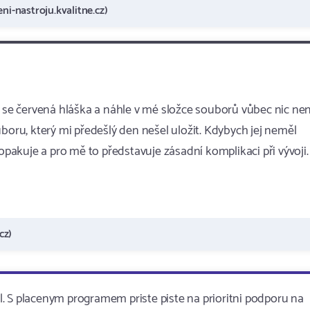
ni-nastroju.kvalitne.cz)
a se červená hláška a náhle v mé složce souborů vůbec nic nen
boru, který mi předešlý den nešel uložit. Kdybych jej neměl
 opakuje a pro mě to představuje zásadní komplikaci při vývoji.
cz)
. S placenym programem priste piste na prioritni podporu na