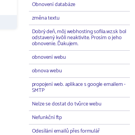
Obnovení databáze
změna textu
Dobrý deň, môj webhosting sofiia.wz.sk bol
odstavený kvôli neaktivite. Prosím o jeho
obnovenie. Ďakujem.
obnovení webu
obnova webu
propojení web. aplikace s google emailem -
SMTP
Nelze se dostat do tvůrce webu
Nefunkční ftp
Odesílání emailů přes formulář