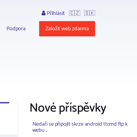
Přihlásit
🇨🇿
🇸🇰
Podpora
Založit web zdarma
Nové příspěvky
Nedaří se připojit skrze android ttcmd ftp k
webu ..