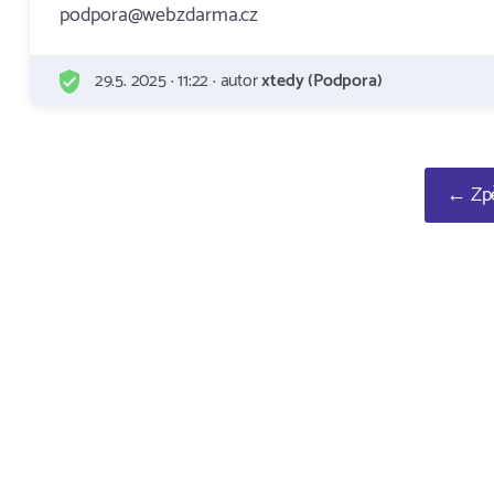
podpora@webzdarma.cz
29.5. 2025 · 11:22 · autor
xtedy (Podpora)
← Zpě