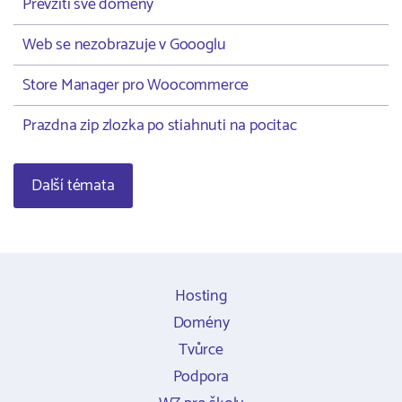
Převzití své domény
Web se nezobrazuje v Goooglu
Store Manager pro Woocommerce
Prazdna zip zlozka po stiahnuti na pocitac
Další témata
Hosting
Domény
Tvůrce
Podpora