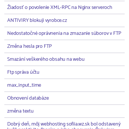
Žiadosť o povolenie XML-RPC na Nginx serveroch
ANTIVIRY blokuji vyrobce.cz
Nedostatočné oprávnenia na zmazanie súborov v FTP
Změna hesla pro FTP
Smazání veškerého obsahu na webu
Ftp správa účtu
max_input_time
Obnovení databáze
změna textu
Dobrý deň, môj webhosting sofiia.wz.sk bol odstavený