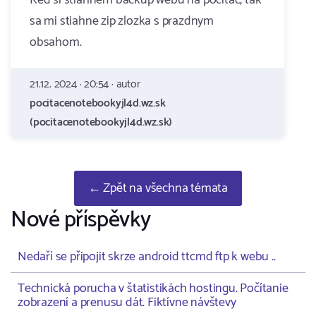
Ked si stiahnem backup webu na pocitac, tak
sa mi stiahne zip zlozka s prazdnym
obsahom.
21.12. 2024 · 20:54 · autor
pocitacenotebookyjl4d.wz.sk
(pocitacenotebookyjl4d.wz.sk)
← Zpět na všechna témata
Nové příspěvky
Nedaří se připojit skrze android ttcmd ftp k webu ..
Technická porucha v štatistikách hostingu. Počítanie
zobrazení a prenusu dát. Fiktívne návštevy