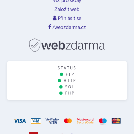
WZ pro školy
Založit web
Přihlásit se
/webzdarma.cz
STATUS
FTP
HTTP
SQL
PHP